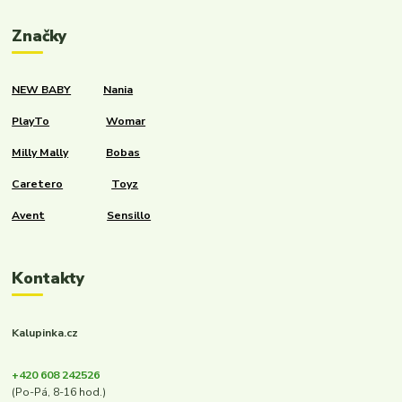
Značky
NEW BABY
Nania
PlayTo
Womar
Milly Mally
Bobas
Caretero
Toyz
Avent
Sensillo
Kontakty
Kalupinka.cz
+420 608 242526
(Po-Pá, 8-16 hod.)