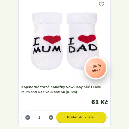
- 36 %
95 Kč
Kojenecké froté ponožky New Baby bílé I Love
Mum and Dad velikost 56 (0-3m)
61 Kč
Přidat do košíku