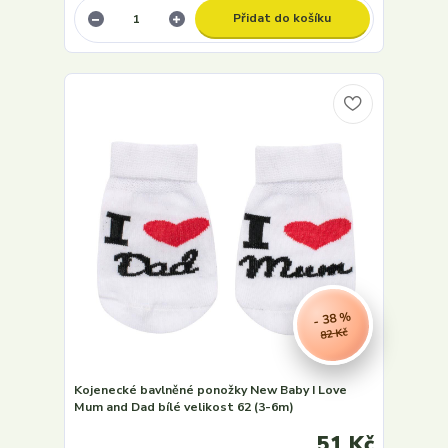
Přidat do košíku
- 38 %
82 Kč
Kojenecké bavlněné ponožky New Baby I Love
Mum and Dad bílé velikost 62 (3-6m)
51 Kč