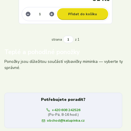
Přidat do košíku
strana
z 1
Teplé a pohodlné ponožky
Ponožky jsou důležitou součástí výbavičky miminka — vyberte ty
správné.
Potřebujete poradit?
+420 608 242526
(Po-Pá, 8-16 hod.)
obchod@kalupinka.cz