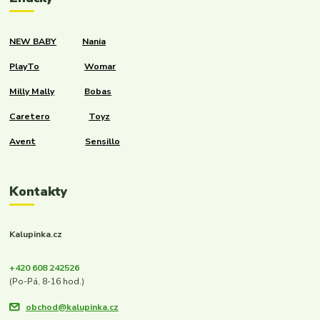
NEW BABY
Nania
PlayTo
Womar
Milly Mally
Bobas
Caretero
Toyz
Avent
Sensillo
Kontakty
Kalupinka.cz
+420 608 242526
(Po-Pá, 8-16 hod.)
obchod@kalupinka.cz