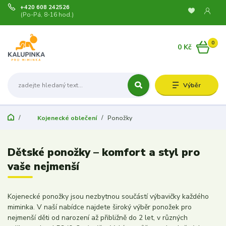
+420 608 242526
(Po-Pá, 8-16 hod.)
0
0 Kč
Výběr
Kojenecké oblečení
Ponožky
Dětské ponožky – komfort a styl pro
vaše nejmenší
Kojenecké ponožky jsou nezbytnou součástí výbavičky každého
miminka. V naší nabídce najdete široký výběr ponožek pro
nejmenší děti od narození až přibližně do 2 let, v různých