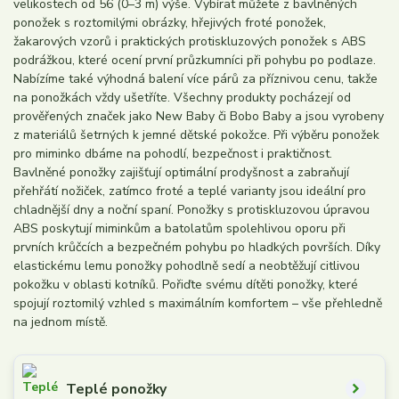
velikostech od 56 (0–3 m) výše. Vybírat můžete z bavlněných
ponožek s roztomilými obrázky, hřejivých froté ponožek,
žakarových vzorů i praktických protiskluzových ponožek s ABS
podrážkou, které ocení první průzkumníci při pohybu po podlaze.
Nabízíme také výhodná balení více párů za příznivou cenu, takže
na ponožkách vždy ušetříte. Všechny produkty pocházejí od
prověřených značek jako New Baby či Bobo Baby a jsou vyrobeny
z materiálů šetrných k jemné dětské pokožce. Při výběru ponožek
pro miminko dbáme na pohodlí, bezpečnost i praktičnost.
Bavlněné ponožky zajišťují optimální prodyšnost a zabraňují
přehřátí nožiček, zatímco froté a teplé varianty jsou ideální pro
chladnější dny a noční spaní. Ponožky s protiskluzovou úpravou
ABS poskytují miminkům a batolatům spolehlivou oporu při
prvních krůčcích a bezpečném pohybu po hladkých površích. Díky
elastickému lemu ponožky pohodlně sedí a neobtěžují citlivou
pokožku v oblasti kotníků. Pořiďte svému dítěti ponožky, které
spojují roztomilý vzhled s maximálním komfortem – vše přehledně
na jednom místě.
Teplé ponožky