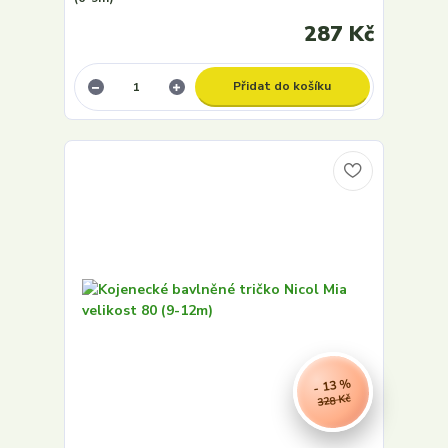
287 Kč
Přidat do košíku
- 13 %
328 Kč