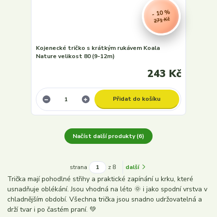
- 10 %
271 Kč
Kojenecké tričko s krátkým rukávem Koala
Nature velikost 80 (9-12m)
243 Kč
Přidat do košíku
Načíst další produkty (6)
strana
z 8
další
Trička mají pohodlné střihy a praktické zapínání u krku, které
usnadňuje oblékání. Jsou vhodná na léto 🌞 i jako spodní vrstva v
chladnějším období. Všechna trička jsou snadno udržovatelná a
drží tvar i po častém praní. 💚