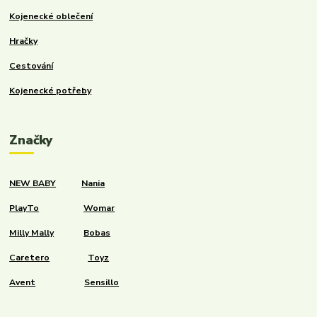
Kojenecké oblečení
Hračky
Cestování
Kojenecké potřeby
Značky
NEW BABY
Nania
PlayTo
Womar
Milly Mally
Bobas
Caretero
Toyz
Avent
Sensillo