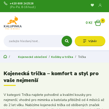
+420 608 242526
(Po-Pá, 8-16 hod.)
0
0 Kč
Výběr
Kojenecké oblečení
Košilky a trička
Trička
Kojenecká trička – komfort a styl pro
vaše nejmenší
V kategorii Trička najdete pohodlné a kvalitní kousky pro
nejmenší, vhodné pro miminka a batolata přibližně od 4 měsíců až
do 2 let věku. Nabízíme kojenecká trička od oblíbených značek