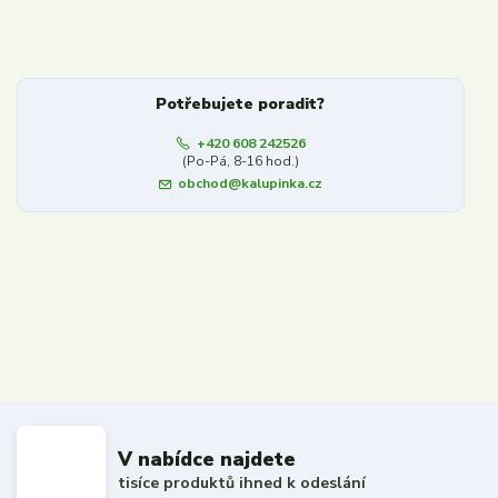
Potřebujete poradit?
+420 608 242526
(Po-Pá, 8-16 hod.)
obchod@kalupinka.cz
V nabídce najdete
tisíce produktů ihned k odeslání