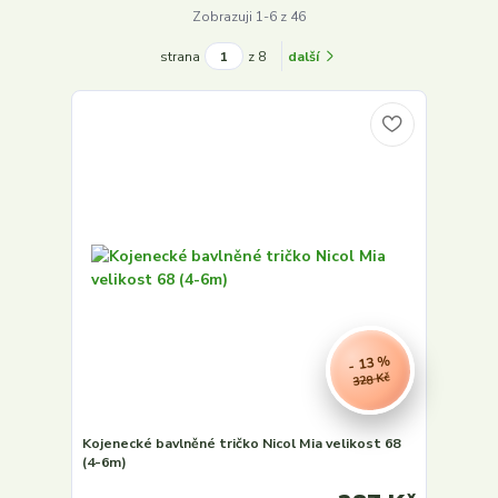
Zobrazuji 1-6 z 46
strana
z 8
další
- 13 %
328 Kč
Kojenecké bavlněné tričko Nicol Mia velikost 68
(4-6m)