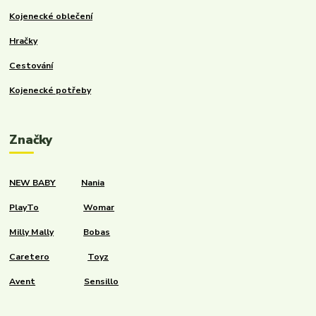
Kojenecké oblečení
Hračky
Cestování
Kojenecké potřeby
Značky
NEW BABY
Nania
PlayTo
Womar
Milly Mally
Bobas
Caretero
Toyz
Avent
Sensillo