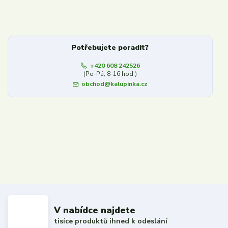
Potřebujete poradit?
+420 608 242526
(Po-Pá, 8-16 hod.)
obchod@kalupinka.cz
V nabídce najdete
tisíce produktů ihned k odeslání