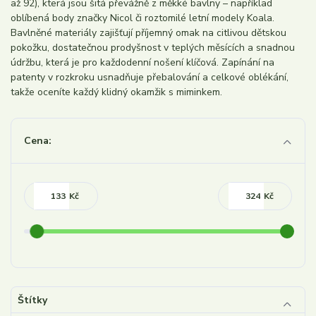
až 92), která jsou šitá převážně z měkké bavlny – například
oblíbená body značky Nicol či roztomilé letní modely Koala.
Bavlněné materiály zajišťují příjemný omak na citlivou dětskou
pokožku, dostatečnou prodyšnost v teplých měsících a snadnou
údržbu, která je pro každodenní nošení klíčová. Zapínání na
patenty v rozkroku usnadňuje přebalování a celkové oblékání,
takže oceníte každý klidný okamžik s miminkem.
Cena:
Kč
Kč
Štítky