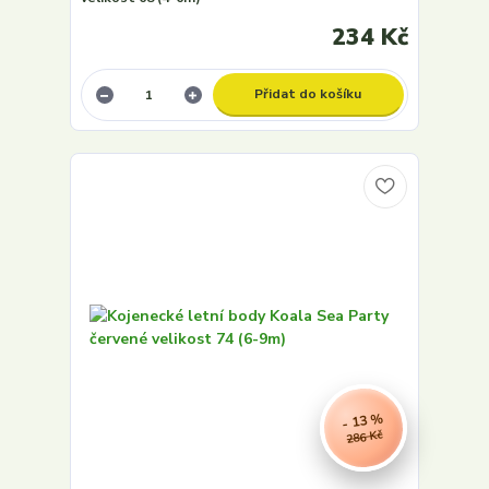
234 Kč
Přidat do košíku
- 13 %
286 Kč