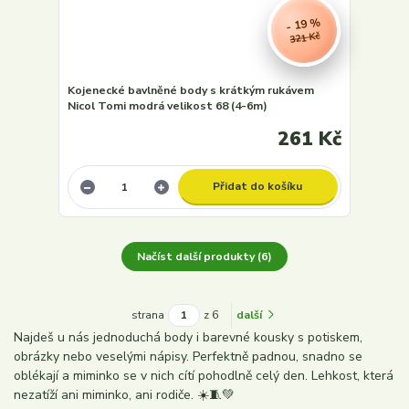
- 19 %
321 Kč
Kojenecké bavlněné body s krátkým rukávem
Nicol Tomi modrá velikost 68 (4-6m)
261 Kč
Přidat do košíku
Načíst další produkty (6)
strana
z 6
další
Najdeš u nás jednoduchá body i barevné kousky s potiskem,
obrázky nebo veselými nápisy. Perfektně padnou, snadno se
oblékají a miminko se v nich cítí pohodlně celý den. Lehkost, která
nezatíží ani miminko, ani rodiče. ☀️🧵💚