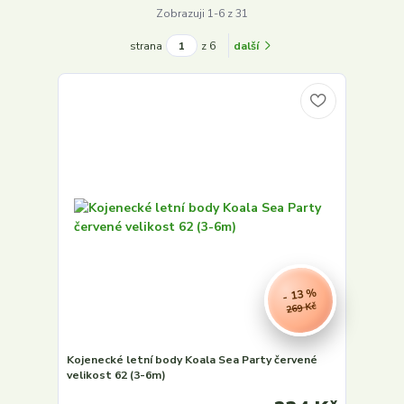
Zobrazuji 1-6 z 31
strana
z 6
další
- 13 %
269 Kč
Kojenecké letní body Koala Sea Party červené
velikost 62 (3-6m)