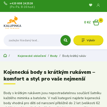
+420 608 242526
(Po-Pá, 8-16 hod.)
0
0 Kč
Výběr
Kojenecké oblečení
Body
Body krátký rukáv
Kojenecká body s krátkým rukávem –
komfort a styl pro vaše nejmenší
Body s krátkým rukávem jsou nepostradatelnou součástí šatníku
každého miminka a batolete. V naší kategorii najdete kojenecká
body vhodná pro děti od narození přibližně do 2 let (velikosti 62