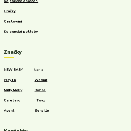
Kojenecké oblečení
Hračky
Cestování
Kojenecké potřeby
Značky
NEW BABY
Nania
PlayTo
Womar
Milly Mally
Bobas
Caretero
Toyz
Avent
Sensillo