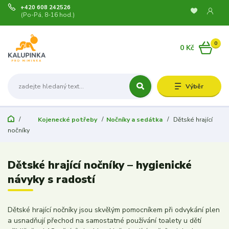
+420 608 242526
(Po-Pá, 8-16 hod.)
0
0 Kč
Výběr
Kojenecké potřeby
Nočníky a sedátka
Dětské hrající
nočníky
Dětské hrající nočníky – hygienické
návyky s radostí
Dětské hrající nočníky jsou skvělým pomocníkem při odvykání plen
a usnadňují přechod na samostatné používání toalety u dětí