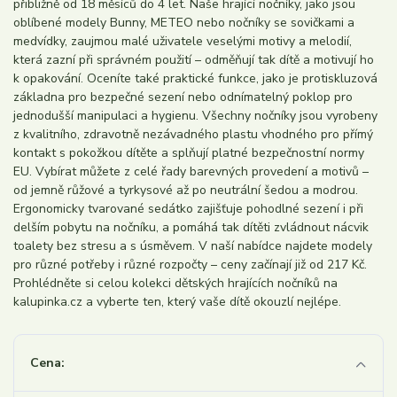
přibližně od 18 měsíců do 4 let. Naše hrající nočníky, jako jsou
oblíbené modely Bunny, METEO nebo nočníky se sovičkami a
medvídky, zaujmou malé uživatele veselými motivy a melodií,
která zazní při správném použití – odměňují tak dítě a motivují ho
k opakování. Oceníte také praktické funkce, jako je protiskluzová
základna pro bezpečné sezení nebo odnímatelný poklop pro
jednodušší manipulaci a hygienu. Všechny nočníky jsou vyrobeny
z kvalitního, zdravotně nezávadného plastu vhodného pro přímý
kontakt s pokožkou dítěte a splňují platné bezpečnostní normy
EU. Vybírat můžete z celé řady barevných provedení a motivů –
od jemně růžové a tyrkysové až po neutrální šedou a modrou.
Ergonomicky tvarované sedátko zajišťuje pohodlné sezení i při
delším pobytu na nočníku, a pomáhá tak dítěti zvládnout nácvik
toalety bez stresu a s úsměvem. V naší nabídce najdete modely
pro různé potřeby i různé rozpočty – ceny začínají již od 217 Kč.
Prohlédněte si celou kolekci dětských hrajících nočníků na
kalupinka.cz a vyberte ten, který vaše dítě okouzlí nejlépe.
Cena: