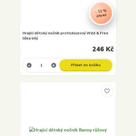
- 11 %
276 Kč
Hrající dětský nočník protiskluzový Wild & Free
liška bílý
246 Kč
Přidat do košíku