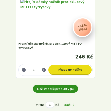
- 11 %
276 Kč
Hrající dětský nočník protiskluzový METEO
tyrkysový
246 Kč
Přidat do košíku
Načíst další produkty (6)
strana
z 3
další