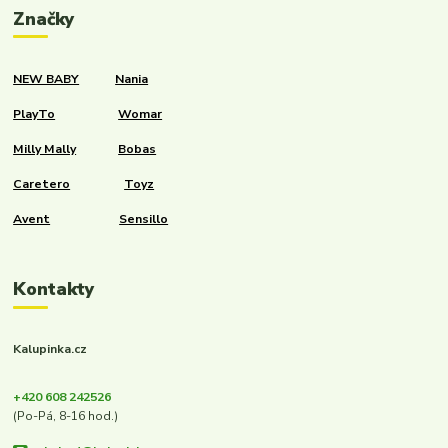
Značky
NEW BABY
Nania
PlayTo
Womar
Milly Mally
Bobas
Caretero
Toyz
Avent
Sensillo
Kontakty
Kalupinka.cz
+420 608 242526
(Po-Pá, 8-16 hod.)