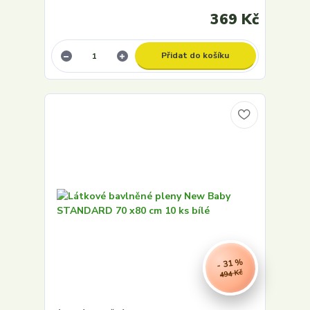
369 Kč
Přidat do košíku
- 31 %
494 Kč