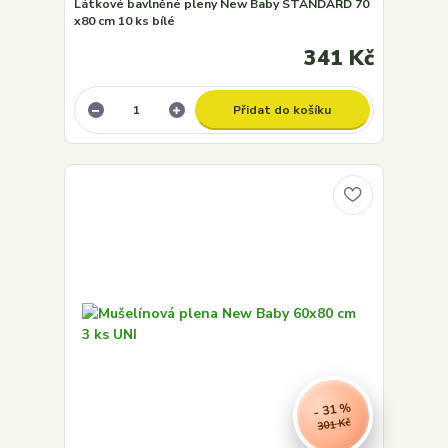
Látkové bavlněné pleny New Baby STANDARD 70
x80 cm 10 ks bílé
341 Kč
Přidat do košíku
- 31 %
301 Kč