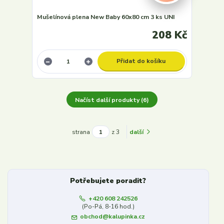
Mušelínová plena New Baby 60x80 cm 3 ks UNI
208 Kč
Přidat do košíku
Načíst další produkty (6)
strana
z 3
další
Potřebujete poradit?
+420 608 242526
(Po-Pá, 8-16 hod.)
obchod@kalupinka.cz