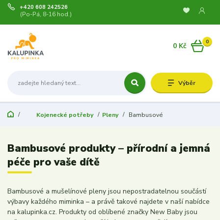
+420 608 242526
(Po-Pá, 8-16 hod.)
0
0 Kč
Výběr
Kojenecké potřeby
Pleny
Bambusové
Bambusové produkty – přírodní a jemná
péče pro vaše dítě
Bambusové a mušelínové pleny jsou nepostradatelnou součástí
výbavy každého miminka – a právě takové najdete v naší nabídce
na kalupinka.cz. Produkty od oblíbené značky New Baby jsou