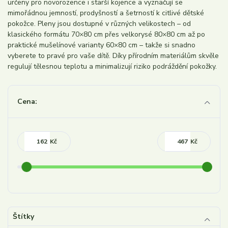
určeny pro novorozence i starší kojence a vyznačují se
mimořádnou jemností, prodyšností a šetrností k citlivé dětské
pokožce. Pleny jsou dostupné v různých velikostech – od
klasického formátu 70×80 cm přes velkorysé 80×80 cm až po
praktické mušelínové varianty 60×80 cm – takže si snadno
vyberete to pravé pro vaše dítě. Díky přírodním materiálům skvěle
regulují tělesnou teplotu a minimalizují riziko podráždění pokožky.
Cena:
Kč
Kč
Štítky