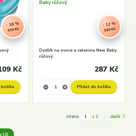
- 18 %
- 12 %
133 Kč
325 Kč
sový
Dudlík na ovoce a zeleninu New Baby
růžový
109 Kč
287 Kč
 košíku
Přidat do košíku
strana
z 2
další
 (2)