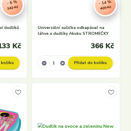
- 14 %
- 6 %
142 Kč
428 Kč
ví dudlíků
Univerzální sušička odkapávač na
láhve a dudlíky Akuku STROMEČKY
133 Kč
366 Kč
 košíku
Přidat do košíku