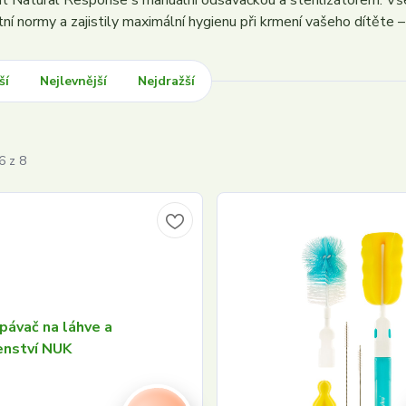
nt Natural Response s manuální odsávačkou a sterilizátorem. Vše
í normy a zajistily maximální hygienu při krmení vašeho dítěte –
ší
Nejlevnější
Nejdražší
6 z 8