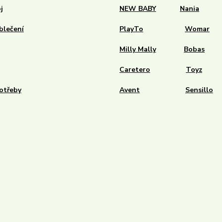
j
NEW BABY
Nania
blečení
PlayTo
Womar
Milly Mally
Bobas
Caretero
Toyz
otřeby
Avent
Sensillo