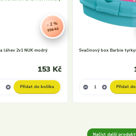
- 2 %
156 Kč
na láhev 2v1 NUK modrý
Svačinový box Barbie tyrky
153 Kč
Přidat do košíku
Přidat do
Načíst další produkty