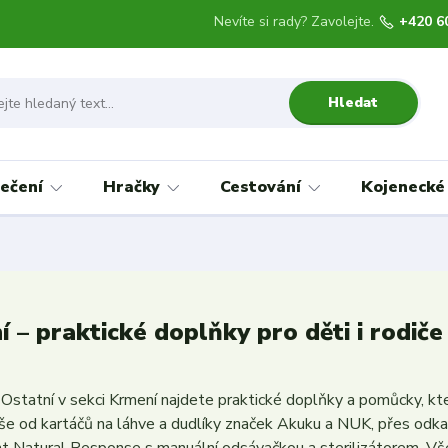
Nevíte si rady? Zavolejte.
+420 6
Hledat
ečení
Hračky
Cestování
Kojenecké
í – praktické doplňky pro děti i rodiče
 Ostatní v sekci Krmení najdete praktické doplňky a pomůcky, kt
še od kartáčů na láhve a dudlíky značek Akuku a NUK, přes odkap