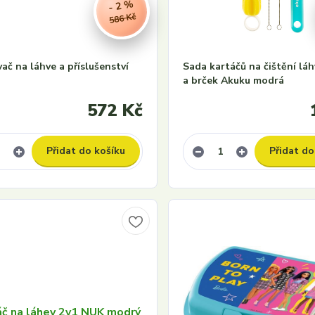
- 2 %
586 Kč
č na láhve a příslušenství
Sada kartáčů na čištění láh
a brček Akuku modrá
572 Kč
Přidat do košíku
Přidat do