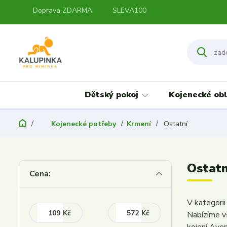
Doprava ZDARMA
SLEVA100
Dětský pokoj
Kojenecké obl
Kojenecké potřeby
Krmení
Ostatní
Ostatn
Cena:
V kategorii
Kč
Kč
Nabízíme v