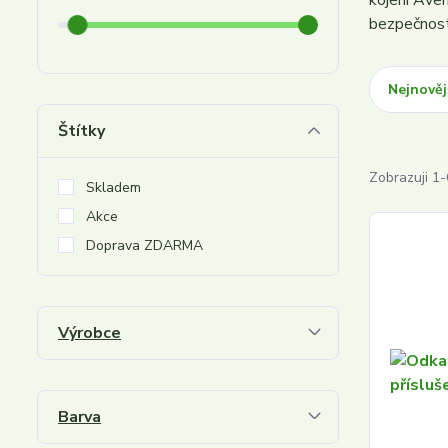
kojení Ave
bezpečnostn
Nejnověj
Štítky
Zobrazuji 1-
Skladem
Akce
Doprava ZDARMA
Výrobce
Barva