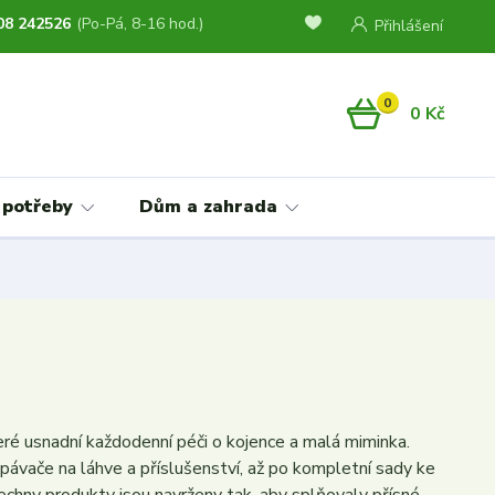
08 242526
(Po-Pá, 8-16 hod.)
Přihlášení
0
0 Kč
 potřeby
Dům a zahrada
eré usnadní každodenní péči o kojence a malá miminka.
ávače na láhve a příslušenství, až po kompletní sady ke