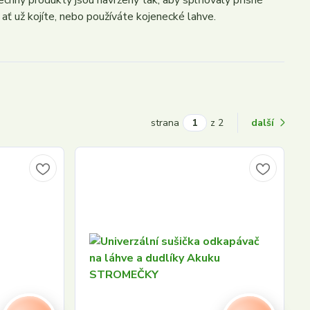
chny produkty jsou navrženy tak, aby splňovaly přísné
 ať už kojíte, nebo používáte kojenecké lahve.
strana
z 2
další