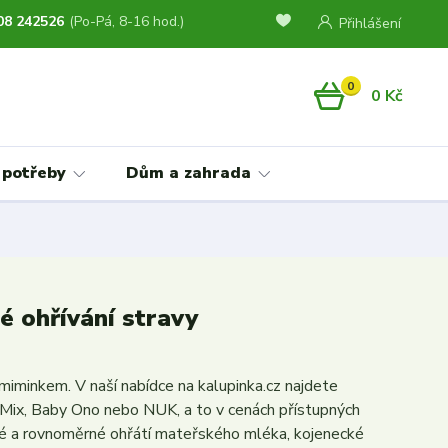
08 242526
(Po-Pá, 8-16 hod.)
Přihlášení
0
0 Kč
 potřeby
Dům a zahrada
é ohřívání stravy
iminkem. V naší nabídce na kalupinka.cz najdete
 Mix, Baby Ono nebo NUK, a to v cenách přístupných
hlé a rovnoměrné ohřátí mateřského mléka, kojenecké