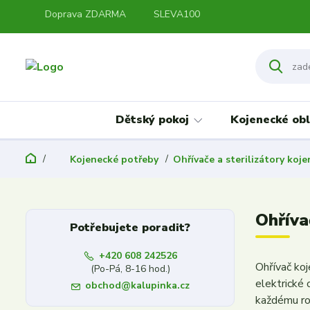
Doprava ZDARMA
SLEVA100
Dětský pokoj
Kojenecké obl
Kojenecké potřeby
Ohřívače a sterilizátory koje
Ohříva
Potřebujete poradit?
+420 608 242526
Ohřívač ko
(Po-Pá, 8-16 hod.)
elektrické
obchod@kalupinka.cz
každému ro