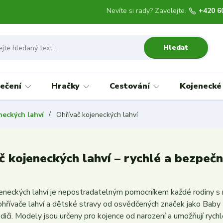
Nevíte si rady? Zavolejte.
+420 6
Hledat
ečení
Hračky
Cestování
Kojenecké
neckých lahví
Ohřívač kojeneckých lahví
č kojeneckých lahví – rychlé a bezpečn
jeneckých lahví je nepostradatelným pomocníkem každé rodiny s m
 ohřívače lahví a dětské stravy od osvědčených značek jako Baby
diči. Modely jsou určeny pro kojence od narození a umožňují ryc