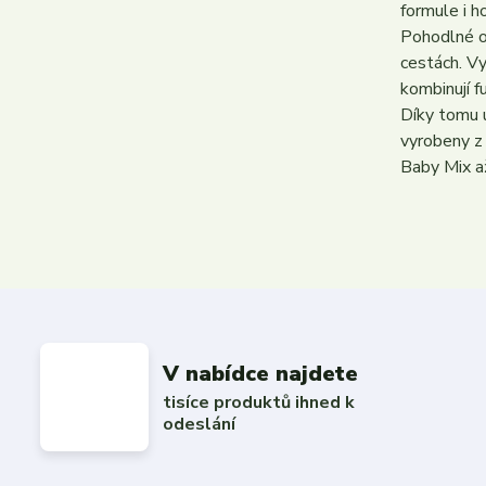
formule i h
Pohodlné o
cestách. Vy
kombinují f
Díky tomu u
vyrobeny z 
Baby Mix a
V nabídce najdete
tisíce produktů ihned k
odeslání