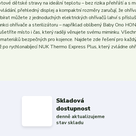
otové dětské stravy na ideální teplotu – bez rizika přehřátí a 
vládání, přehledný displej a kompaktní rozměry zaručují, že ohř
bírat můžete z jednoduchých elektrických ohřívačů lahví s přísl
unkci ohřívače a sterilizátoru – například oblíbený Baby Ono HO
šetříte místo i čas, který raději věnujete svému miminku. Všech
materiálů bezpečných pro kojence. Najdete zde řešení pro každý
ž po rychlonabíjecí NUK Thermo Express Plus, který zvládne ohř
Skladová
dostupnost
denně aktualizujeme
stav skladu