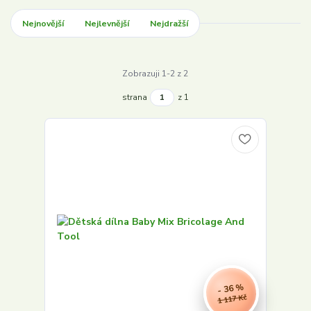
Nejnovější
Nejlevnější
Nejdražší
Zobrazuji 1-2 z 2
strana
z 1
- 36 %
1 117 Kč