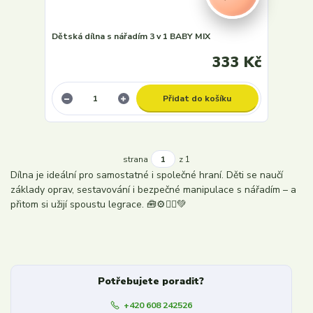
Dětská dílna s nářadím 3 v 1 BABY MIX
333 Kč
Přidat do košíku
strana
z 1
Dílna je ideální pro samostatné i společné hraní. Děti se naučí
základy oprav, sestavování i bezpečné manipulace s nářadím – a
přitom si užijí spoustu legrace. 🧰⚙️👷‍♂️💚
Potřebujete poradit?
+420 608 242526