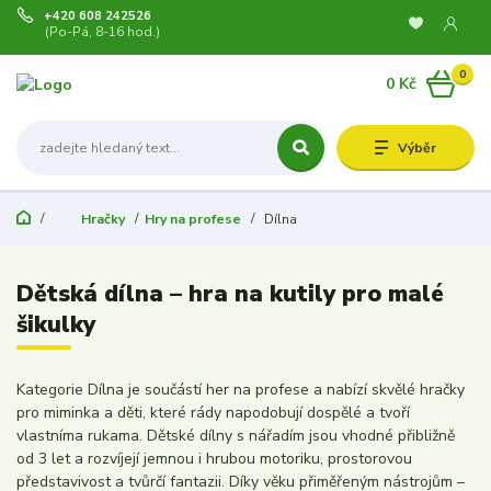
+420 608 242526
(Po-Pá, 8-16 hod.)
0
0 Kč
Výběr
Hračky
Hry na profese
Dílna
Dětská dílna – hra na kutily pro malé
šikulky
Kategorie Dílna je součástí her na profese a nabízí skvělé hračky
pro miminka a děti, které rády napodobují dospělé a tvoří
vlastníma rukama. Dětské dílny s nářadím jsou vhodné přibližně
od 3 let a rozvíjejí jemnou i hrubou motoriku, prostorovou
představivost a tvůrčí fantazii. Díky věku přiměřeným nástrojům –