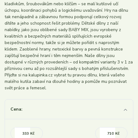
kladívkům, šroubovákům nebo klíčům – se malí kutilové učí
úchopu, koordinaci pohybů a logickému uvažování. Hry na dílnu
tak nenápadně a zábavnou formou podporují celkový rozvoj
dítěte a jeho schopnost řešit problémy. Dětské dílny z naší
nabídky, jako jsou oblíbené sady BABY MIX, jsou vyrobeny z
kvalitních a bezpečných materiálů splňujících evropské
bezpečnostní normy, takže si je můžete pořídit s naprostým
klidem. Zaoblené hrany, netoxické barvy a pevná konstrukce
zajišťují bezpečné hraní i těm nejmenším. Naše dílny jsou
dostupné v různých provedeních – od kompaktní varianty 3 v 1 za
příznivou cenu až po rozsáhlejší sady s bohatým příslušenstvím.
Přijďte si na kalupinka.cz vybrat tu pravou dílnu, která vašeho
malého kutila zabaví na dlouhé hodiny a pomůže mu poznávat
svět práce a řemesel.
Cena:
Kč
Kč