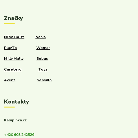
Značky
NEW BABY
Nania
PlayTo
Womar
Milly Mally
Bobas
Caretero
Toyz
Avent
Sensillo
Kontakty
Kalupinka.cz
+420 608 242526