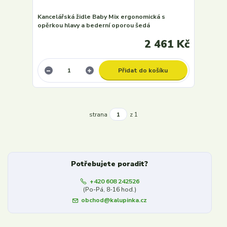
Kancelářská židle Baby Mix ergonomická s
opěrkou hlavy a bederní oporou šedá
2 461 Kč
Přidat do košíku
strana
z 1
Potřebujete poradit?
+420 608 242526
(Po-Pá, 8-16 hod.)
obchod@kalupinka.cz