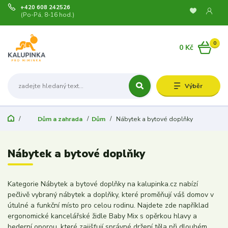
+420 608 242526
(Po-Pá, 8-16 hod.)
0
0 Kč
Výběr
Dům a zahrada
Dům
Nábytek a bytové doplňky
Nábytek a bytové doplňky
Kategorie Nábytek a bytové doplňky na kalupinka.cz nabízí
pečlivě vybraný nábytek a doplňky, které proměňují váš domov v
útulné a funkční místo pro celou rodinu. Najdete zde například
ergonomické kancelářské židle Baby Mix s opěrkou hlavy a
bederní oporou, které zajišťují správné držení těla při dlouhém