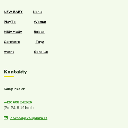
NEW BABY
Nania
PlayTo
Womar
Milly Mally
Bobas
Caretero
Toyz
Avent
Sensillo
Kontakty
Kalupinka.cz
+420 608 242526
(Po-Pá, 8-16 hod.)
obchod@kalupinka.cz