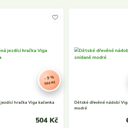
- 9 %
551 Kč
jezdící hračka Viga kačenka
Dětské dřevěné nádobí Vig
modré
504 Kč