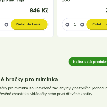
 pro děti Viga
ZOO
846 Kč
Přidat do košíku
Přidat do
Načíst další produkty
é hračky pro miminka
ačky pro miminka jsou navržené tak, aby byly bezpečné, jednoduc
řevěné chrastítka, vkládačky nebo první dřevěné kostky.