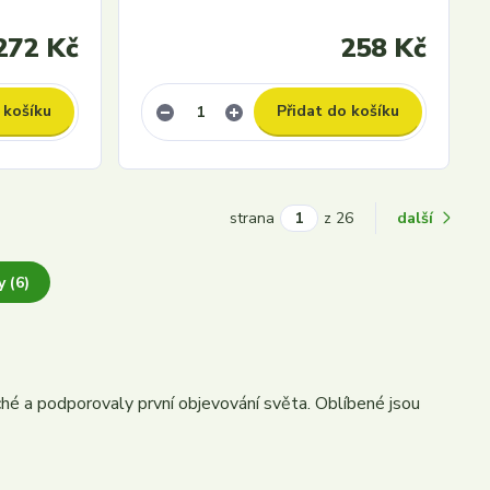
272 Kč
258 Kč
 košíku
Přidat do košíku
strana
z 26
další
 (6)
hé a podporovaly první objevování světa. Oblíbené jsou