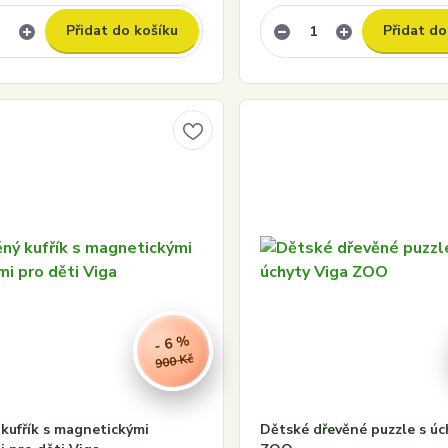
Přidat do košíku
Přidat do
- 6 %
900 Kč
kufřík s magnetickými
Dětské dřevěné puzzle s úc