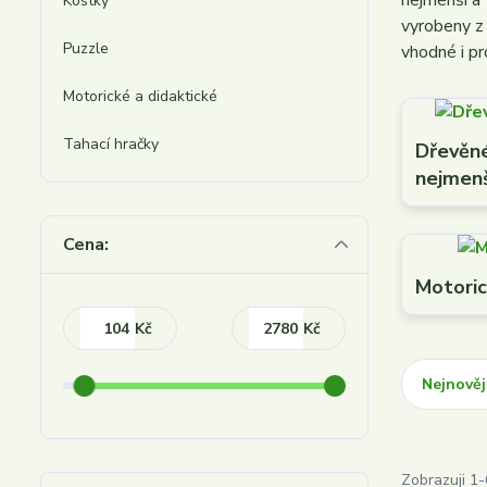
nejmenší a 
Kostky
vyrobeny z 
Puzzle
vhodné i pr
Motorické a didaktické
Tahací hračky
Dřevěné
nejmen
Cena:
Motoric
Kč
Kč
Nejnověj
Zobrazuji 1-