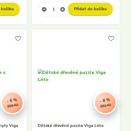
 košíku
Přidat do košíku
- 6 %
- 8 %
290 Kč
281 Kč
hyty Viga
Dětské dřevěné puzzle Viga Léto