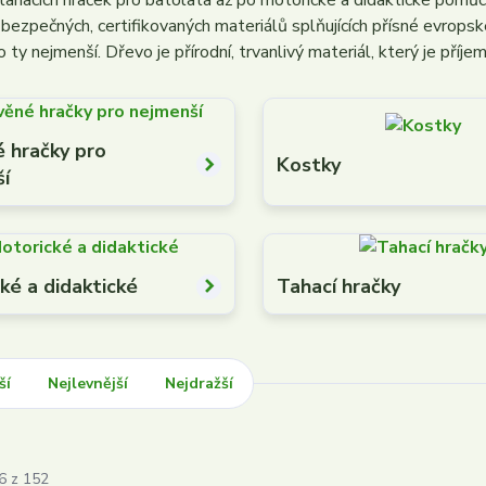
tahacích hraček pro batolata až po motorické a didaktické pomůck
bezpečných, certifikovaných materiálů splňujících přísné evropsk
o ty nejmenší. Dřevo je přírodní, trvanlivý materiál, který je pří
 hračky pro
Kostky
ší
ké a didaktické
Tahací hračky
ší
Nejlevnější
Nejdražší
6 z 152