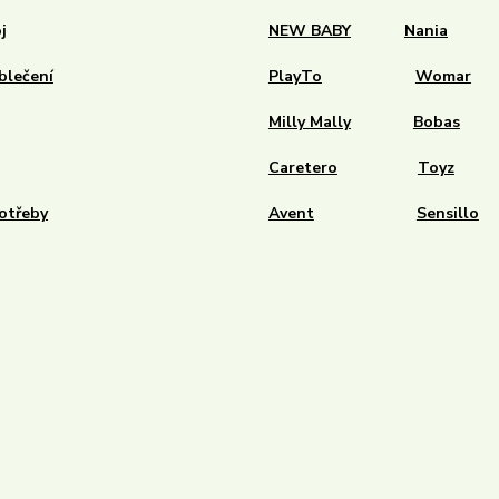
j
NEW BABY
Nania
blečení
PlayTo
Womar
Milly Mally
Bobas
Caretero
Toyz
otřeby
Avent
Sensillo