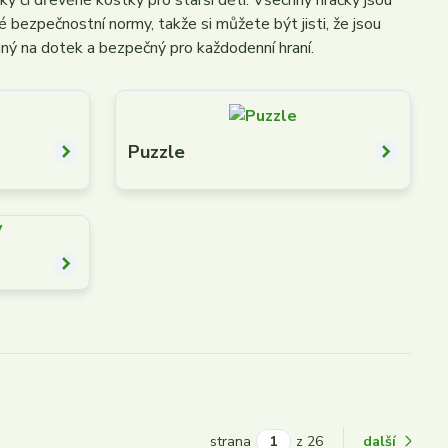
y či dřevěné kostky pro starší děti. Všechny hračky jsou
é bezpečnostní normy, takže si můžete být jisti, že jsou
jemný na dotek a bezpečný pro každodenní hraní.
Puzzle
strana
z 26
další