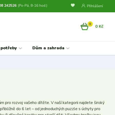
08 242526
(Po-Pá, 8-16 hod.)
Přihlášení
0
0 Kč
 potřeby
Dům a zahrada
m pro rozvoj vašeho dítěte. V naší kategorii najdete široký
 přibližně do 6 let – od jednoduchých puzzle s úchyty pro