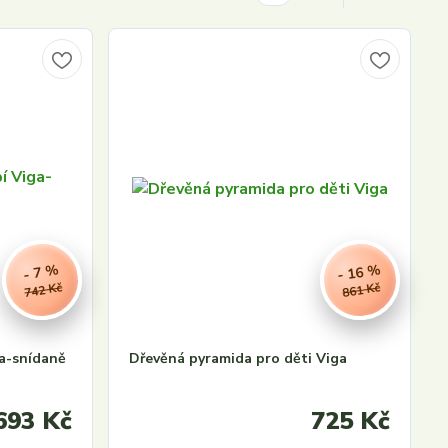
- 16 %
- 7 %
742 Kč
861 Kč
a-snídaně
Dřevěná pyramida pro děti Viga
693 Kč
725 Kč