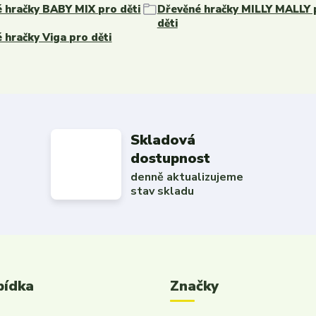
 hračky BABY MIX pro děti
Dřevěné hračky MILLY MALLY 
děti
 hračky Viga pro děti
Skladová
dostupnost
denně aktualizujeme
stav skladu
bídka
Značky