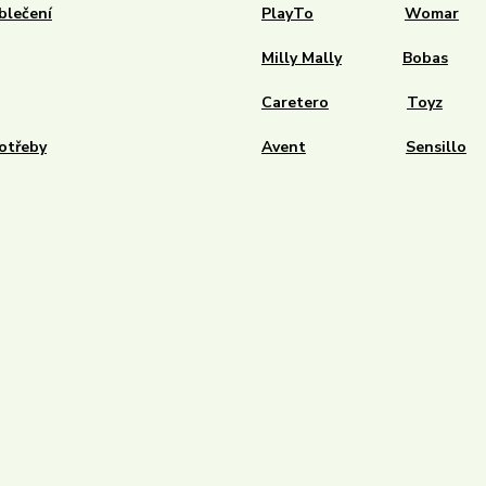
blečení
PlayTo
Womar
Milly Mally
Bobas
Caretero
Toyz
otřeby
Avent
Sensillo