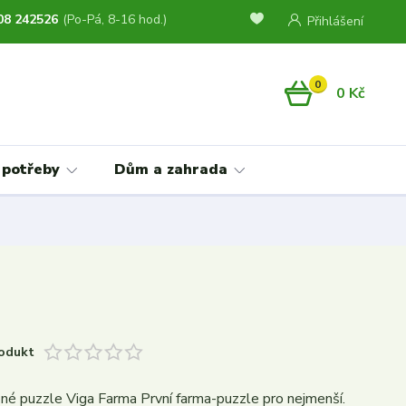
08 242526
(Po-Pá, 8-16 hod.)
Přihlášení
0
0 Kč
 potřeby
Dům a zahrada
odukt
é puzzle Viga Farma První farma-puzzle pro nejmenší.