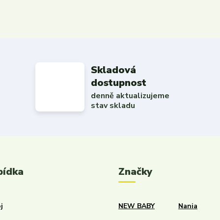
Skladová
dostupnost
denně aktualizujeme
stav skladu
bídka
Značky
j
NEW BABY
Nania