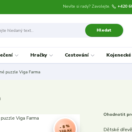
Nevíte si rady? Zavolejte.
+420 6
Hledat
ečení
Hračky
Cestování
Kojenecké
né puzzle Viga Farma
a
Ohodnotit pr
- 8 %
Dětské dřevěn
278 Kč