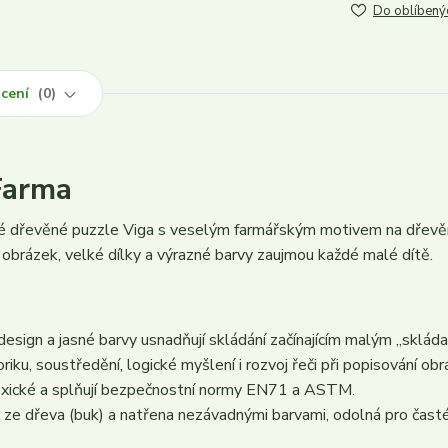
Do oblíbený
cení
0
Farma
é dřevěné puzzle Viga s veselým farmářským motivem na dřev
ý obrázek, velké dílky a výrazné barvy zaujmou každé malé dítě.
design a jasné barvy usnadňují skládání začínajícím malým „sklád
ku, soustředění, logické myšlení i rozvoj řeči při popisování obr
toxické a splňují bezpečnostní normy EN71 a ASTM.
 ze dřeva (buk) a natřena nezávadnými barvami, odolná pro čast