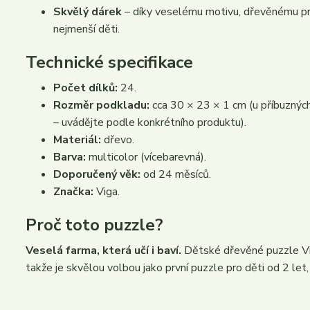
Skvělý dárek
– díky veselému motivu, dřevěnému pro
nejmenší děti.
Technické specifikace
Počet dílků:
24.
Rozměr podkladu:
cca 30 × 23 × 1 cm (u příbuznýc
– uvádějte podle konkrétního produktu).
Materiál:
dřevo.
Barva:
multicolor (vícebarevná).
Doporučený věk:
od 24 měsíců.
Značka:
Viga.
Proč toto puzzle?
Veselá farma, která učí i baví.
Dětské dřevěné puzzle Vig
takže je skvělou volbou jako první puzzle pro děti od 2 let, k