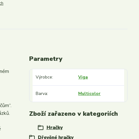
ch
Parametry
ěném
Výrobce
Viga
Barva
Multicolor
ačům“.
Zboží zařazeno v kategoriích
ázků.
Hračky
é
Dřevěné hračky