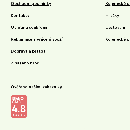
Obchodní podmínky
Kojenecké o
Kontakty
Hračky
Ochrana soukromí
Cestování
Reklamace a vrácení zboží
Kojenecké p
Doprava a platba
Z našeho blogu
Ověřeno našimi zákazníky
Kalupinka.cz – dětské a kojenecké potřeby