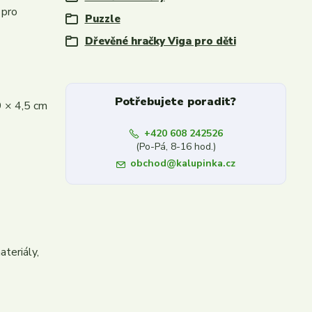
 pro
Puzzle
Dřevěné hračky Viga pro děti
Potřebujete poradit?
9 × 4,5 cm
+420 608 242526
(Po-Pá, 8-16 hod.)
obchod@kalupinka.cz
teriály,