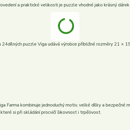
vedení a praktické velikosti je puzzle vhodné jako krásný dárek
h 24dílných puzzle Viga udává výrobce přibližné rozměry 21 × 1
a Farma kombinuje jednoduchý motiv, velké dílky a bezpečné ma
teré si při skládání procvičí šikovnost i trpělivost.