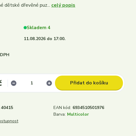
é dětské dřevěné puz...
celý popis
Skladem 4
11.08.2026 do 17:00.
i DPH
č
Přidat do košíku
40415
EAN kód:
6934510501976
Barva:
Multicolor
dostupnost