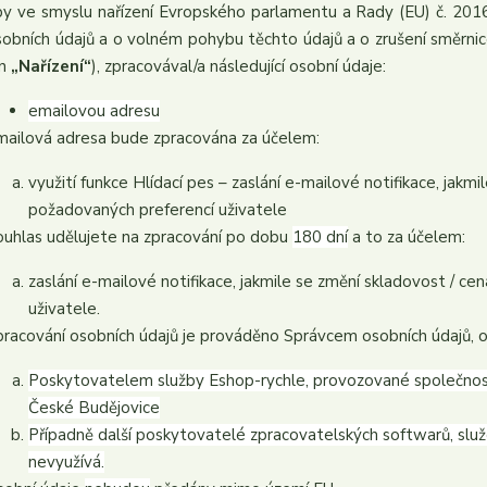
by ve smyslu nařízení Evropského parlamentu a Rady (EU) č. 2016
sobních údajů a o volném pohybu těchto údajů a o zrušení směrnic
en
„Nařízení“
), zpracovával/a následující osobní údaje:
emailovou adresu
mailová adresa bude zpracována za účelem:
využití funkce Hlídací pes – zaslání e-mailové notifikace, jak
požadovaných preferencí uživatele
ouhlas udělujete na zpracování po dobu
180 dní
a to za účelem:
zaslání e-mailové notifikace, jakmile se změní skladovost / 
uživatele.
pracování osobních údajů je prováděno Správcem osobních údajů, o
Poskytovatelem služby Eshop-rychle, provozované společností
České Budějovice
Případně další poskytovatelé zpracovatelských softwarů, služ
nevyužívá.