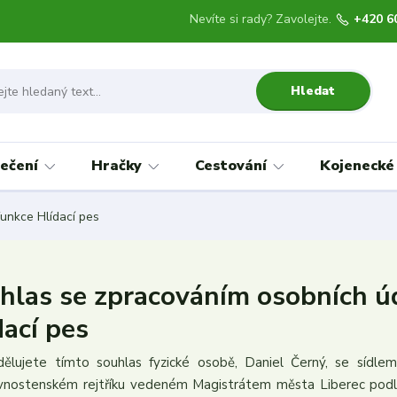
Nevíte si rady? Zavolejte.
+420 6
Hledat
ečení
Hračky
Cestování
Kojenecké
funkce Hlídací pes
hlas se zpracováním osobních úd
dací pes
dělujete tímto souhlas fyzické osobě, Daniel Černý, se sídl
ivnostenském rejtříku vedeném Magistrátem města Liberec podl