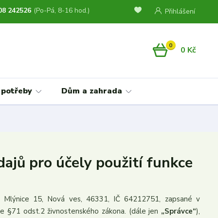
08 242526
(Po-Pá, 8-16 hod.)
Přihlášení
0
0 Kč
 potřeby
Dům a zahrada
ajů pro účely použití funkce
em Mlýnice 15, Nová ves, 46331, IČ 64212751, zapsané v
e §71 odst.2 živnostenského zákona. (dále jen
„Správce“
),