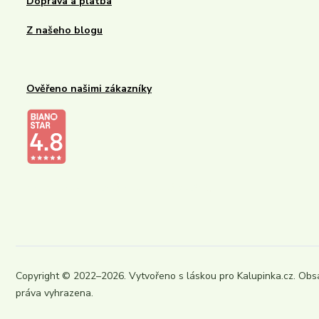
Doprava a platba
Z našeho blogu
Ověřeno našimi zákazníky
Kalupinka.cz – dětské a kojenecké potřeby
Copyright © 2022–2026. Vytvořeno s láskou pro Kalupinka.cz. Obs
práva vyhrazena.