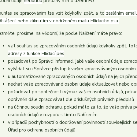
sobní údaje
nebudou
předány mimo území EU.
ouhlas se zpracováním lze vzít kdykoliv zpět, a to
zasláním email
dhlášení, nebo kliknutím v obdrženém mailu Hlídacího psa.
ezměte, prosíme, na vědomí, že podle Nařízení máte právo:
vzít souhlas se zpracováním osobních údajů kdykoliv zpět, to
adresy z funkce Hlídací pes
požadovat po Správci informaci, jaké vaše osobní údaje zprac
vyžádat si u Správce přístup k vašim zpracovávaným osobním 
u automatizovaně zpracovaných osobních údajů na jejich přen
nechat vaše zpracovávané osobní údaje aktualizovat nebo opr
požadovat po společnosti výmaz vašich osobních údajů, pokud
oprávněn dále zpracovávat dle příslušných právních předpisů
na účinnou soudní ochranu, pokud máte za to, že vaše práva p
osobních údajů v rozporu s tímto Nařízením
v případě pochybností o dodržování povinností souvisejících 
Úřad pro ochranu osobních údajů