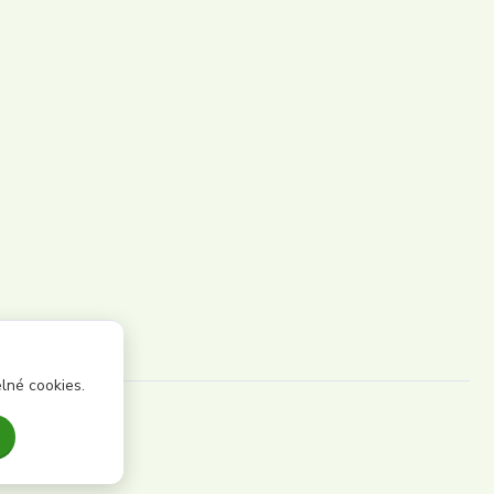
lné cookies.
Vytvořeno na
Eshop-rychle.cz