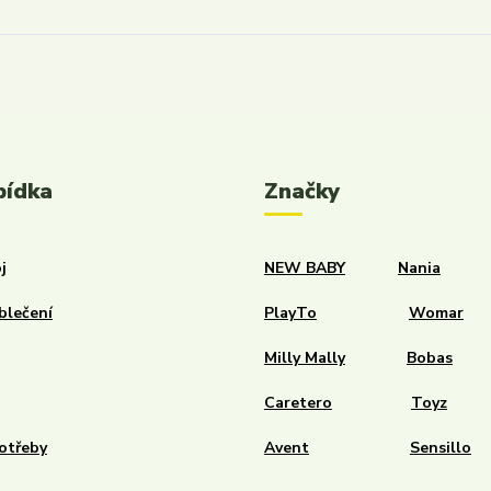
bídka
Značky
j
NEW BABY
Nania
blečení
PlayTo
Womar
Milly Mally
Bobas
Caretero
Toyz
otřeby
Avent
Sensillo