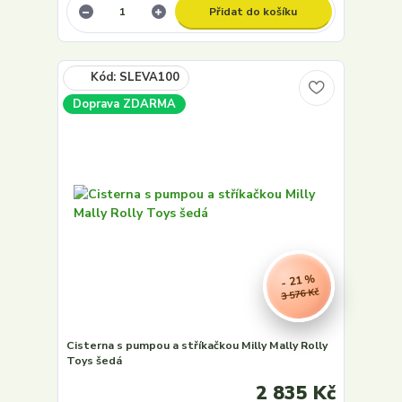
Přidat do košíku
Doprava ZDARMA
- 21 %
3 576 Kč
Cisterna s pumpou a stříkačkou Milly Mally Rolly
Toys šedá
2 835 Kč