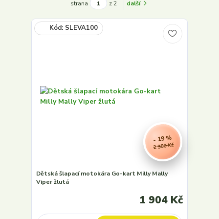
strana
z 2
další
- 19 %
2 350 Kč
Dětská šlapací motokára Go-kart Milly Mally
Viper žlutá
1 904 Kč