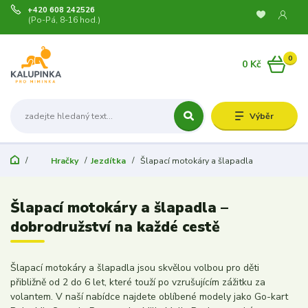
+420 608 242526
(Po-Pá, 8-16 hod.)
0
0 Kč
Výběr
Hračky
Jezdítka
Šlapací motokáry a šlapadla
Šlapací motokáry a šlapadla –
dobrodružství na každé cestě
Šlapací motokáry a šlapadla jsou skvělou volbou pro děti
přibližně od 2 do 6 let, které touží po vzrušujícím zážitku za
volantem. V naší nabídce najdete oblíbené modely jako Go-kart