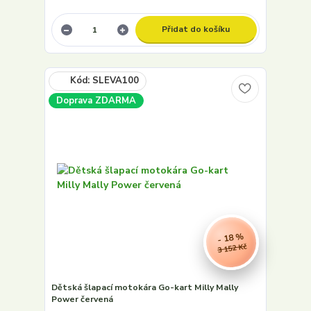
Přidat do košíku
Doprava ZDARMA
- 18 %
3 152 Kč
Dětská šlapací motokára Go-kart Milly Mally
Power červená