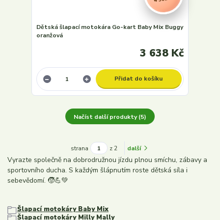
Dětská šlapací motokára Go-kart Baby Mix Buggy
oranžová
3 638 Kč
Přidat do košíku
Načíst další produkty (5)
strana
z 2
další
Vyrazte společně na dobrodružnou jízdu plnou smíchu, zábavy a
sportovního ducha. S každým šlápnutím roste dětská síla i
sebevědomí. 🧒💪💚
Šlapací motokáry Baby Mix
Šlapací motokáry Milly Mally