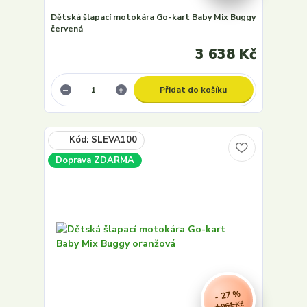
Dětská šlapací motokára Go-kart Baby Mix Buggy
červená
3 638 Kč
Přidat do košíku
Doprava ZDARMA
- 27 %
4 961 Kč