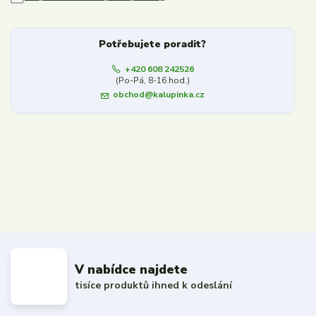
Potřebujete poradit?
+420 608 242526
(Po-Pá, 8-16 hod.)
obchod@kalupinka.cz
V nabídce najdete
tisíce produktů ihned k odeslání