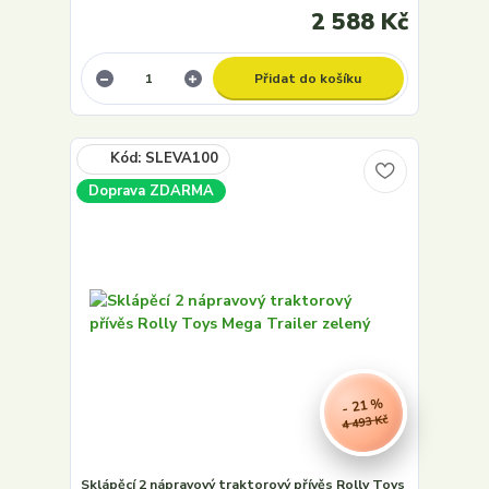
2 588 Kč
Přidat do košíku
Doprava ZDARMA
- 21 %
4 493 Kč
Sklápěcí 2 nápravový traktorový přívěs Rolly Toys