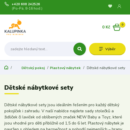
+420 608 242526
(Po-Pá, 8-16 hod.)
0
0 Kč
Výběr
Dětský pokoj
Plastový nábytek
Dětské nábytkové sety
Dětské nábytkové sety
Dětské nábytkové sety jsou ideálním řešením pro každý dětský
pokojíček i zahradu. V naší nabídce najdete sady stolečků a
židliček či laviček od oblíbených značek NEW Baby a Toyz, které
jsou vhodné pro děti přibližně od 1,5 do 6 let. Plastový nábytek je
navržen s ohledem na bezpečnost a pohodlí nejmenších – hrany