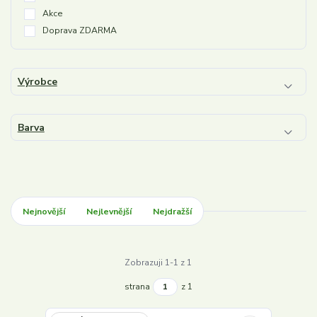
Akce
Doprava ZDARMA
Výrobce
Barva
Nejnovější
Nejlevnější
Nejdražší
Zobrazuji 1-1 z 1
strana
z 1