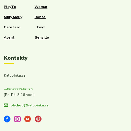
PlayTo
Womar
Milly Mally
Bobas
Caretero
Toyz
Avent
Sensillo
Kontakty
Kalupinka.cz
+420 608 242526
(Po-Pá, 8-16 hod.)
obchod@kalupinka.cz