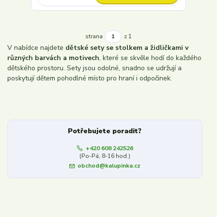
strana
z 1
V nabídce najdete
dětské sety se stolkem a židličkami v
různých barvách a motivech
, které se skvěle hodí do každého
dětského prostoru. Sety jsou odolné, snadno se udržují a
poskytují dětem pohodlné místo pro hraní i odpočinek.
Potřebujete poradit?
+420 608 242526
(Po-Pá, 8-16 hod.)
obchod@kalupinka.cz