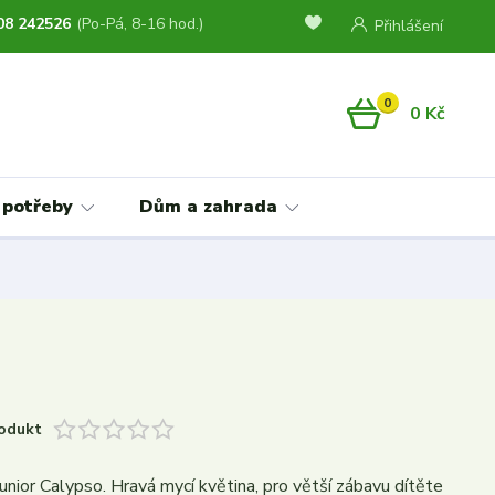
08 242526
(Po-Pá, 8-16 hod.)
Přihlášení
0
0 Kč
 potřeby
Dům a zahrada
odukt
unior Calypso. Hravá mycí květina, pro větší zábavu dítěte