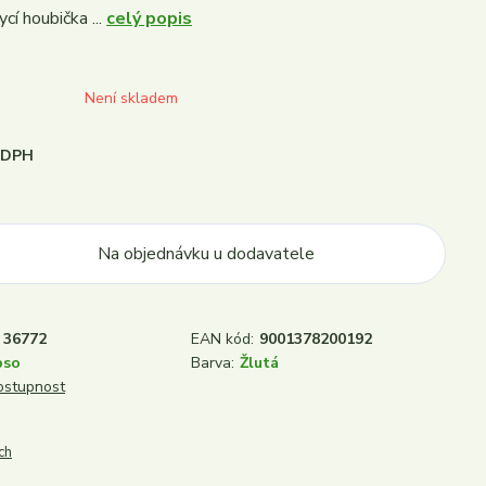
ycí houbička ...
celý popis
Není skladem
i DPH
Na objednávku u dodavatele
36772
EAN kód:
9001378200192
pso
Barva:
Žlutá
dostupnost
ch