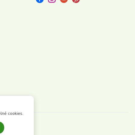
lné cookies.
Vytvořeno na
Eshop-rychle.cz