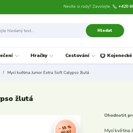
Nevíte si rady? Zavolejte.
+420 6
Hledat
ečení
Hračky
Cestování
Kojenecké
Mycí květina Junior Extra Soft Calypso žlutá
ypso žlutá
Ohodnotit pr
- 15 %
Mycí květina J
40 Kč