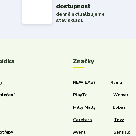
dostupnost
denně aktualizujeme
stav skladu
bídka
Značky
j
NEW BABY
Nania
blečení
PlayTo
Womar
Milly Mally
Bobas
Caretero
Toyz
otřeby
Avent
Sensillo