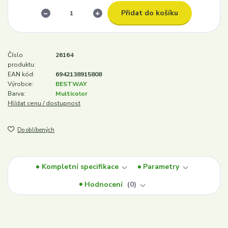
Přidat do košíku
Číslo
26164
produktu:
EAN kód:
6942138915808
Výrobce:
BESTWAY
Barva:
Multicolor
Hlídat cenu / dostupnost
Do oblíbených
Kompletní specifikace
Parametry
Hodnocení
0