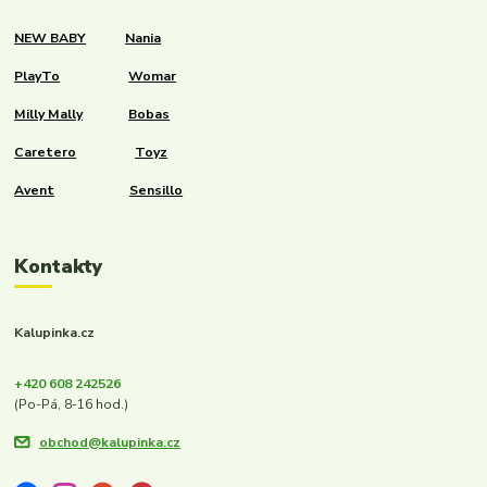
NEW BABY
Nania
PlayTo
Womar
Milly Mally
Bobas
Caretero
Toyz
Avent
Sensillo
Kontakty
Kalupinka.cz
+420 608 242526
(Po-Pá, 8-16 hod.)
obchod@kalupinka.cz