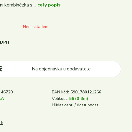
ní kombinézka s ...
celý popis
Není skladem
i DPH
č
Na objednávku u dodavatele
46720
EAN kód:
5901780121266
LA
Velikost:
56 (0-3m)
Hlídat cenu / dostupnost
ch