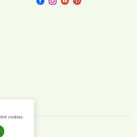
lné cookies.
Vytvořeno na
Eshop-rychle.cz