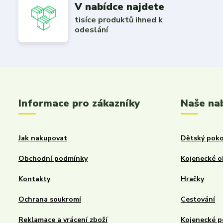
V nabídce najdete
tisíce produktů ihned k
odeslání
Informace pro zákazníky
Naše na
Jak nakupovat
Dětský poko
Obchodní podmínky
Kojenecké o
Kontakty
Hračky
Ochrana soukromí
Cestování
Reklamace a vrácení zboží
Kojenecké p