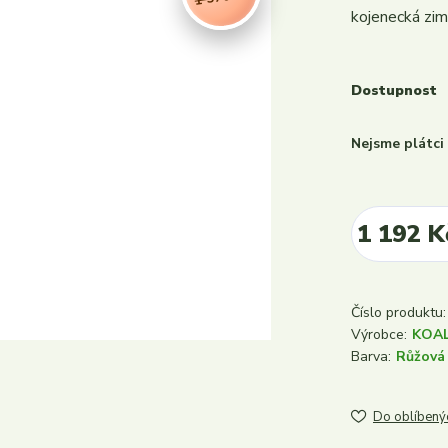
kojenecká zim
Dostupnost
Nejsme plátc
1 192 K
Číslo produktu:
Výrobce:
KOA
Barva:
Růžová
Do oblíbený