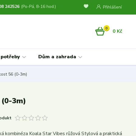
08 242526
(Po-Pá, 8-16 hod.)
Přihlášení
0
0 Kč
 potřeby
Dům a zahrada
kost 56 (0-3m)
6 (0-3m)
odukt
ká kombinéza Koala Star Vibes růžová Stylová a praktická