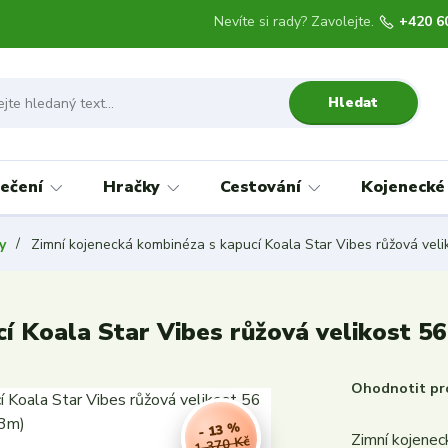
Nevíte si rady? Zavolejte.
+420 6
Hledat
ečení
Hračky
Cestování
Kojenecké
y
Zimní kojenecká kombinéza s kapucí Koala Star Vibes růžová veli
í Koala Star Vibes růžová velikost 5
Ohodnotit pr
- 13 %
Zimní kojenec
1 370 Kč