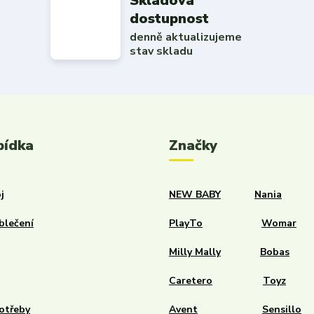
Skladová
dostupnost
denně aktualizujeme
stav skladu
bídka
Značky
j
NEW BABY
Nania
blečení
PlayTo
Womar
Milly Mally
Bobas
Caretero
Toyz
otřeby
Avent
Sensillo