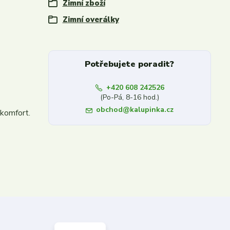
Zimní zboží
Zimní overálky
Potřebujete poradit?
+420 608 242526
(Po-Pá, 8-16 hod.)
obchod@kalupinka.cz
 komfort.