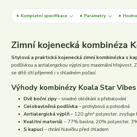
Kompletní specifikace
Parametry
Hodno
Zimní kojenecká kombinéza K
Stylová a praktická kojenecká zimní kombinézka s kap
podšívkou a antialergickou výplní pro maximální hřejivost. 
se dítě cítí příjemně i v chladném počasí.
Výhody kombinézy Koala Star Vibes
Dvě boční zipy
– snadné oblékání a přebalování
Celobavlněná podšívka
– prohybová a pohodlná
Antialergická výplň
– 120 g/m² polyester, zvyšuje 
Kvalitní materiál
– 77% bavlna, 20% polyester, 3%
S kapucí
– chrání hlavičku před chladem