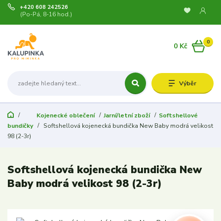
+420 608 242526
(Po-Pá, 8-16 hod.)
0
0 Kč
Výběr
Kojenecké oblečení
Jarní/letní zboží
Softshellové
bundičky
Softshellová kojenecká bundička New Baby modrá velikost
98 (2-3r)
Softshellová kojenecká bundička New
Baby modrá velikost 98 (2-3r)