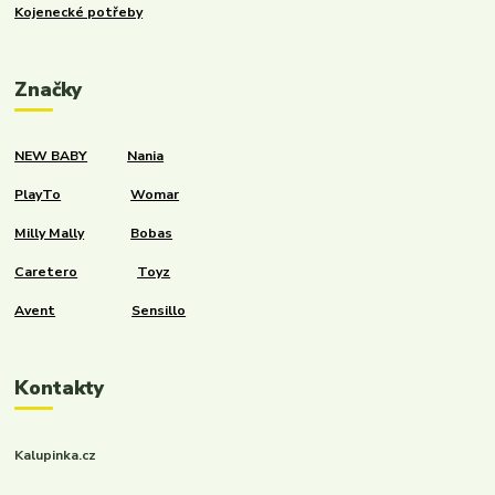
Kojenecké potřeby
Značky
NEW BABY
Nania
PlayTo
Womar
Milly Mally
Bobas
Caretero
Toyz
Avent
Sensillo
Kontakty
Kalupinka.cz