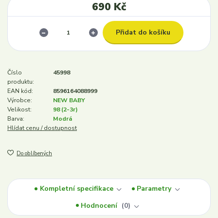
690 Kč
Přidat do košíku
Číslo
45998
produktu:
EAN kód:
8596164088999
Výrobce:
NEW BABY
Velikost:
98 (2-3r)
Barva:
Modrá
Hlídat cenu / dostupnost
Do oblíbených
Kompletní specifikace
Parametry
Hodnocení
0