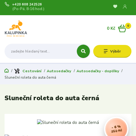
+420 608 242526
(Po-Pá, 8-16 hod.)
0
0 Kč
Výběr
Cestování
Autosedačky
Autosedačky - doplňky
Sluneční roleta do auta černá
Sluneční roleta do auta černá
- 6 %
251 Kč