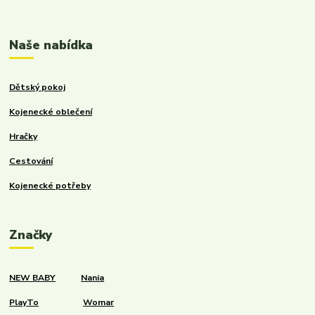
Kalupinka.cz – dětské a kojenecké potřeby
Naše nabídka
Dětský pokoj
Kojenecké oblečení
Hračky
Cestování
Kojenecké potřeby
Značky
NEW BABY
Nania
PlayTo
Womar