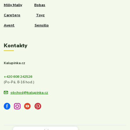
Milly Mally
Bobas
Caretero
Toyz
Avent
Sensillo
Kontakty
Kalupinka.cz
+420 608 242526
(Po-Pá, 8-16 hod.)
obchod@kalupinka.cz