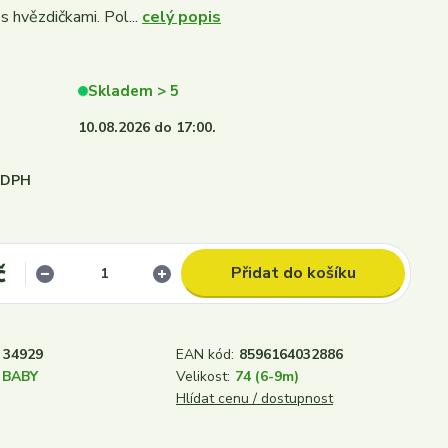
s hvězdičkami. Pol...
celý popis
Skladem > 5
10.08.2026 do 17:00.
i DPH
č
Přidat do košíku
34929
EAN kód:
8596164032886
 BABY
Velikost:
74 (6-9m)
Hlídat cenu / dostupnost