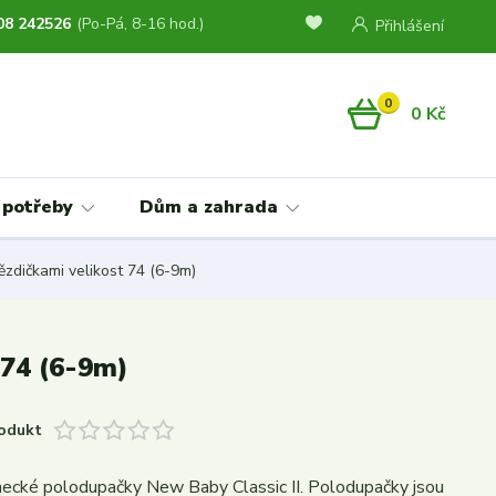
08 242526
(Po-Pá, 8-16 hod.)
Přihlášení
0
0 Kč
 potřeby
Dům a zahrada
zdičkami velikost 74 (6-9m)
 74 (6-9m)
odukt
necké polodupačky New Baby Classic II. Polodupačky jsou