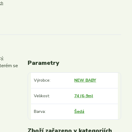
ch
ý,
Parametry
kterém se
Výrobce
NEW BABY
Velikost
74 (6-9m)
Barva
Šedá
Zboží zařazeno v kategoriích