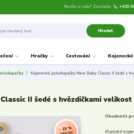
Nevíte si rady? Zavolejte.
+420 6
Hledat
ečení
Hračky
Cestování
Kojenecké
olodupačky
Kojenecké polodupačky New Baby Classic II šedé s hvě
assic II šedé s hvězdičkami velikost
Ohodnotit pr
- 23 %
Klasické koje
165 Kč