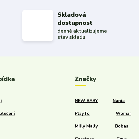
Skladová
dostupnost
denně aktualizujeme
stav skladu
bídka
Značky
j
NEW BABY
Nania
blečení
PlayTo
Womar
Milly Mally
Bobas
Caretero
Toyz