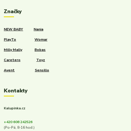
Značky
NEW BABY
Nania
PlayTo
Womar
Milly Mally
Bobas
Caretero
Toyz
Avent
Sensillo
Kontakty
Kalupinka.cz
+420 608 242526
(Po-Pá, 8-16 hod.)