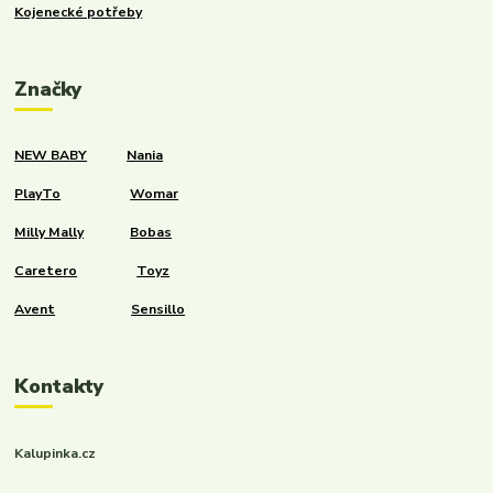
Kojenecké potřeby
Značky
NEW BABY
Nania
PlayTo
Womar
Milly Mally
Bobas
Caretero
Toyz
Avent
Sensillo
Kontakty
Kalupinka.cz