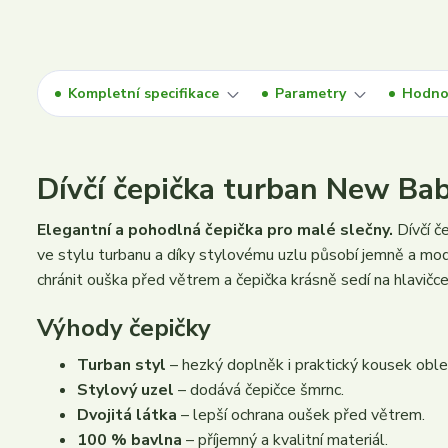
Kompletní specifikace
Parametry
Hodno
Dívčí čepička turban New Bab
Elegantní a pohodlná čepička pro malé slečny.
Dívčí č
ve stylu turbanu a díky stylovému uzlu působí jemně a mo
chránit ouška před větrem a čepička krásně sedí na hlavičce
Výhody čepičky
Turban styl
– hezký doplněk i praktický kousek oble
Stylový uzel
– dodává čepičce šmrnc.
Dvojitá látka
– lepší ochrana oušek před větrem.
100 % bavlna
– příjemný a kvalitní materiál.