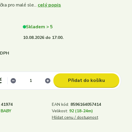
čka pro malé sle...
celý popis
Skladem > 5
10.08.2026 do 17:00.
i DPH
č
Přidat do košíku
41974
EAN kód:
8596164057414
 BABY
Velikost:
92 (18-24m)
Hlídat cenu / dostupnost