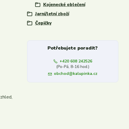
Kojenecké oblečení
Jarní/letní zboží
Čepičky
Potřebujete poradit?
+420 608 242526
(Po-Pá, 8-16 hod.)
obchod@kalupinka.cz
vzhled,