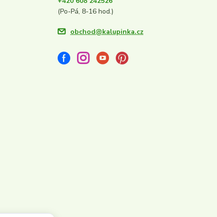
+420 608 242526
(Po-Pá, 8-16 hod.)
obchod@kalupinka.cz