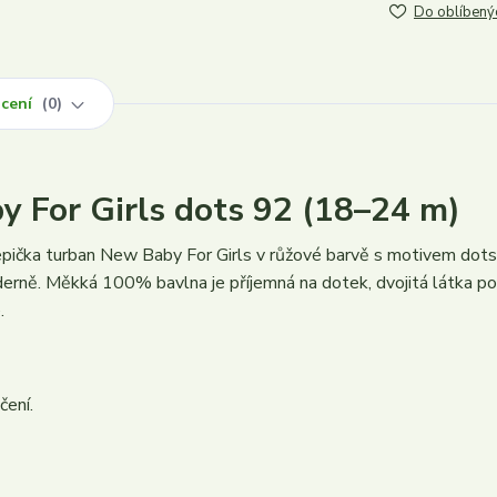
Do oblíbený
cení
0
y For Girls dots 92 (18–24 m)
epička turban New Baby For Girls v růžové barvě s motivem dots 
derně. Měkká 100% bavlna je příjemná na dotek, dvojitá látka 
.
čení.