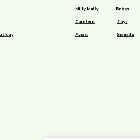
Milly Mally
Bobas
Caretero
Toyz
otřeby
Avent
Sensillo