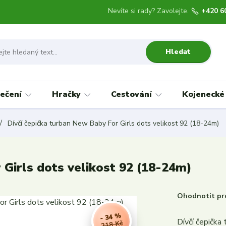
Nevíte si rady? Zavolejte.
+420 6
Hledat
ečení
Hračky
Cestování
Kojenecké
Dívčí čepička turban New Baby For Girls dots velikost 92 (18-24m)
 Girls dots velikost 92 (18-24m)
Ohodnotit pr
- 34 %
Dívčí čepička
218 Kč