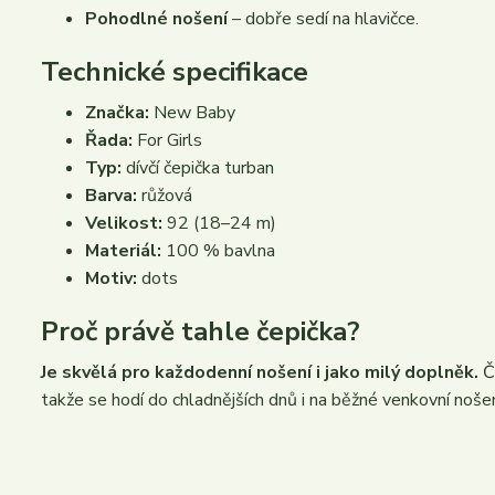
Pohodlné nošení
– dobře sedí na hlavičce.
Technické specifikace
Značka:
New Baby
Řada:
For Girls
Typ:
dívčí čepička turban
Barva:
růžová
Velikost:
92 (18–24 m)
Materiál:
100 % bavlna
Motiv:
dots
Proč právě tahle čepička?
Je skvělá pro každodenní nošení i jako milý doplněk.
Če
takže se hodí do chladnějších dnů i na běžné venkovní nošen