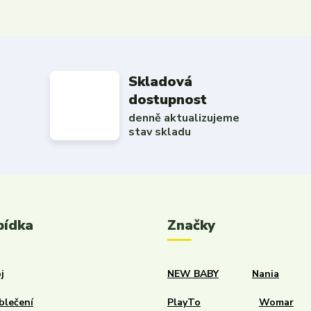
Skladová
dostupnost
denně aktualizujeme
stav skladu
bídka
Značky
j
NEW BABY
Nania
blečení
PlayTo
Womar