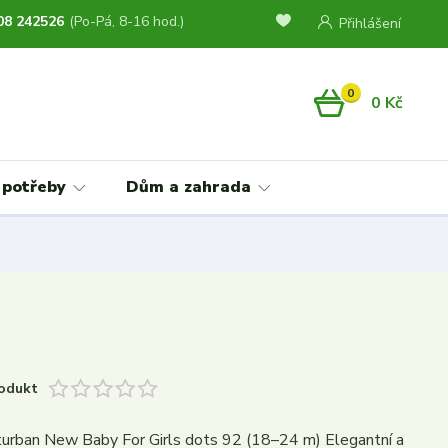
08 242526
(Po-Pá, 8-16 hod.)
Přihlášení
0
0 Kč
 potřeby
Dům a zahrada
odukt
 turban New Baby For Girls dots 92 (18–24 m) Elegantní a