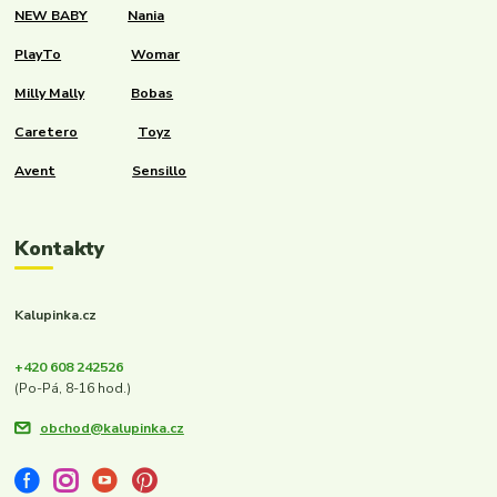
NEW BABY
Nania
PlayTo
Womar
Milly Mally
Bobas
Caretero
Toyz
Avent
Sensillo
Kontakty
Kalupinka.cz
+420 608 242526
(Po-Pá, 8-16 hod.)
obchod@kalupinka.cz