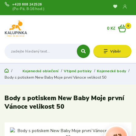
+420 608 242526
(Po-Pá, 8-16 hod.)
0
0 Kč
Výběr
Kojenecké oblečení
Vtipné potisky
Kojenecké body
Body s potiskem New Baby Moje první Vánoce velikost 50
Body s potiskem New Baby Moje první
Vánoce velikost 50
- 46 %