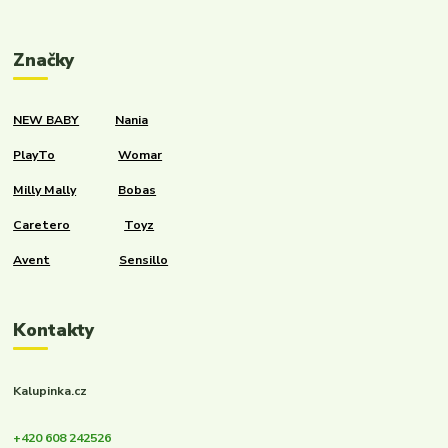
Značky
NEW BABY
Nania
PlayTo
Womar
Milly Mally
Bobas
Caretero
Toyz
Avent
Sensillo
Kontakty
Kalupinka.cz
+420 608 242526