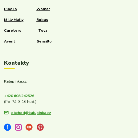
PlayTo
Womar
Milly Mally
Bobas
Caretero
Toyz
Avent
Sensillo
Kontakty
Kalupinka.cz
+420 608 242526
(Po-Pá, 8-16 hod.)
obchod@kalupinka.cz