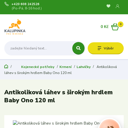
+420 608 242526
(Po-Pá, 8-16 hod.)
0
0 Kč
Výběr
Kojenecké potřeby
Krmení
Lahvičky
Antikoliková
láhev s širokým hrdlem Baby Ono 120 ml
Antikoliková láhev s širokým hrdlem
Baby Ono 120 ml
- 5 %