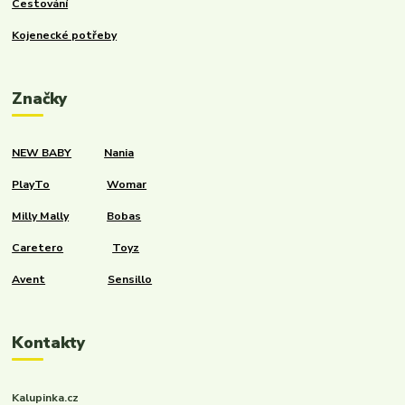
Cestování
Kojenecké potřeby
Značky
NEW BABY
Nania
PlayTo
Womar
Milly Mally
Bobas
Caretero
Toyz
Avent
Sensillo
Kontakty
Kalupinka.cz