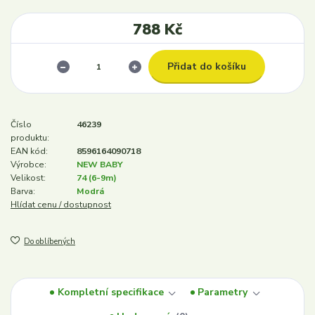
788 Kč
Přidat do košíku
Číslo
46239
produktu:
EAN kód:
8596164090718
Výrobce:
NEW BABY
Velikost:
74 (6-9m)
Barva:
Modrá
Hlídat cenu / dostupnost
Do oblíbených
Kompletní specifikace
Parametry