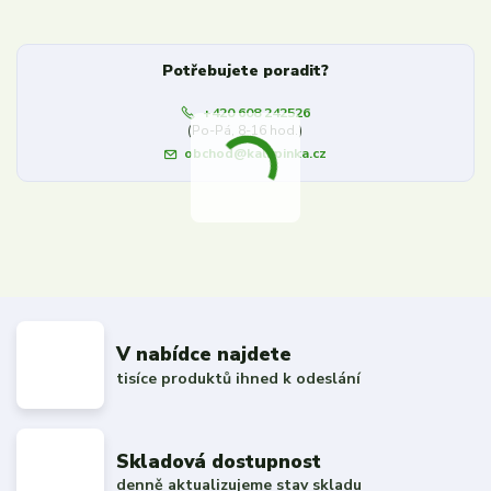
Potřebujete poradit?
+420 608 242526
(Po-Pá, 8-16 hod.)
obchod@kalupinka.cz
V nabídce najdete
tisíce produktů ihned k odeslání
Skladová dostupnost
denně aktualizujeme stav skladu