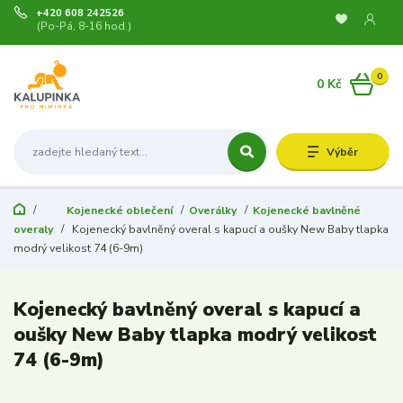
+420 608 242526
(Po-Pá, 8-16 hod.)
0
0 Kč
Výběr
Kojenecké oblečení
Overálky
Kojenecké bavlněné
overaly
Kojenecký bavlněný overal s kapucí a oušky New Baby tlapka
modrý velikost 74 (6-9m)
Kojenecký bavlněný overal s kapucí a
oušky New Baby tlapka modrý velikost
74 (6-9m)