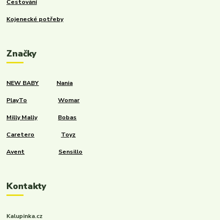
Cestování
Kojenecké potřeby
Značky
NEW BABY
Nania
PlayTo
Womar
Milly Mally
Bobas
Caretero
Toyz
Avent
Sensillo
Kontakty
Kalupinka.cz