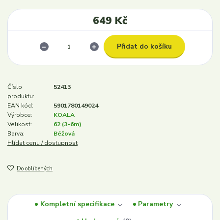
649 Kč
Přidat do košíku
Číslo
52413
produktu:
EAN kód:
5901780149024
Výrobce:
KOALA
Velikost:
62 (3-6m)
Barva:
Béžová
Hlídat cenu / dostupnost
Do oblíbených
Kompletní specifikace
Parametry