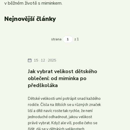
v běžném životě s miminkem.
Nejnovější články
strana
z 1
15
12
2025
Jak vybrat velikost dětského
oblečení: od miminka po
předškoláka
Dětské velikosti umí potrápit snad každého
rodiče. Čísla na štítcích se u různých značek
liší a dítě navíc roste tak rychle, že není
jednoduché odhadnout, jakou velikost
právě vybrat. Když ale víš, podle čeho se
řídit, dá se v dětských velikostech