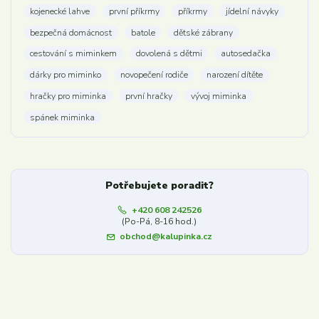
kojenecké lahve
první příkrmy
příkrmy
jídelní návyky
bezpečná domácnost
batole
dětské zábrany
cestování s miminkem
dovolená s dětmi
autosedačka
dárky pro miminko
novopečení rodiče
narození dítěte
hračky pro miminka
první hračky
vývoj miminka
spánek miminka
Potřebujete poradit?
+420 608 242526
(Po-Pá, 8-16 hod.)
obchod@kalupinka.cz