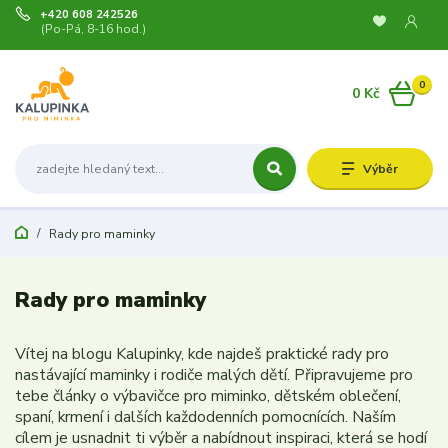
+420 608 242526
(Po-Pá, 8-16 hod.)
0
0 Kč
Výběr
Rady pro maminky
Rady pro maminky
Vítej na blogu Kalupinky, kde najdeš praktické rady pro
nastávající maminky i rodiče malých dětí. Připravujeme pro
tebe články o výbavičce pro miminko, dětském oblečení,
spaní, krmení i dalších každodenních pomocnících. Naším
cílem je usnadnit ti výběr a nabídnout inspiraci, která se hodí