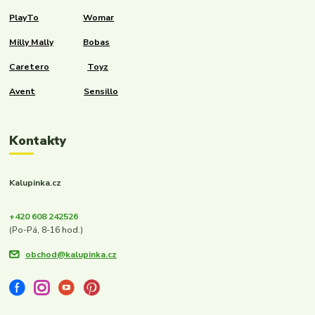
PlayTo
Womar
Milly Mally
Bobas
Caretero
Toyz
Avent
Sensillo
Kontakty
Kalupinka.cz
+420 608 242526
(Po-Pá, 8-16 hod.)
obchod@kalupinka.cz