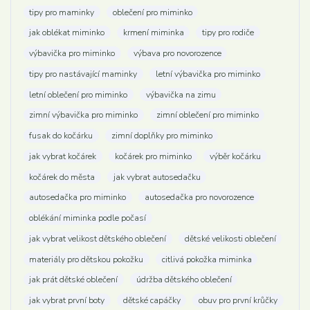
tipy pro maminky
oblečení pro miminko
jak oblékat miminko
krmení miminka
tipy pro rodiče
výbavička pro miminko
výbava pro novorozence
tipy pro nastávající maminky
letní výbavička pro miminko
letní oblečení pro miminko
výbavička na zimu
zimní výbavička pro miminko
zimní oblečení pro miminko
fusak do kočárku
zimní doplňky pro miminko
jak vybrat kočárek
kočárek pro miminko
výběr kočárku
kočárek do města
jak vybrat autosedačku
autosedačka pro miminko
autosedačka pro novorozence
oblékání miminka podle počasí
jak vybrat velikost dětského oblečení
dětské velikosti oblečení
materiály pro dětskou pokožku
citlivá pokožka miminka
jak prát dětské oblečení
údržba dětského oblečení
jak vybrat první boty
dětské capáčky
obuv pro první krůčky