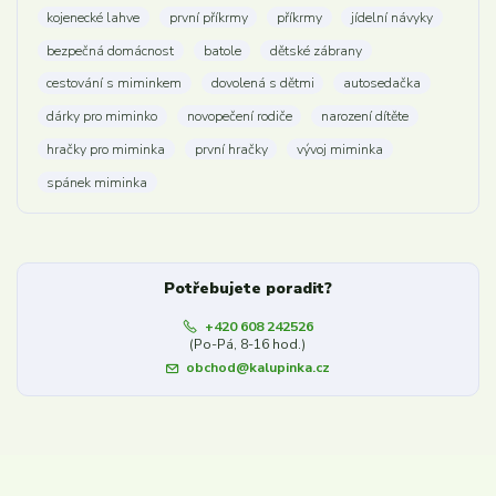
kojenecké lahve
první příkrmy
příkrmy
jídelní návyky
bezpečná domácnost
batole
dětské zábrany
cestování s miminkem
dovolená s dětmi
autosedačka
dárky pro miminko
novopečení rodiče
narození dítěte
hračky pro miminka
první hračky
vývoj miminka
spánek miminka
Potřebujete poradit?
+420 608 242526
(Po-Pá, 8-16 hod.)
obchod@kalupinka.cz