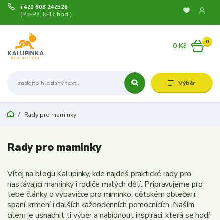
+420 608 242526
(Po-Pá, 8-16 hod.)
0
0 Kč
Výběr
Rady pro maminky
Rady pro maminky
Vítej na blogu Kalupinky, kde najdeš praktické rady pro
nastávající maminky i rodiče malých dětí. Připravujeme pro
tebe články o výbavičce pro miminko, dětském oblečení,
spaní, krmení i dalších každodenních pomocnících. Naším
cílem je usnadnit ti výběr a nabídnout inspiraci, která se hodí