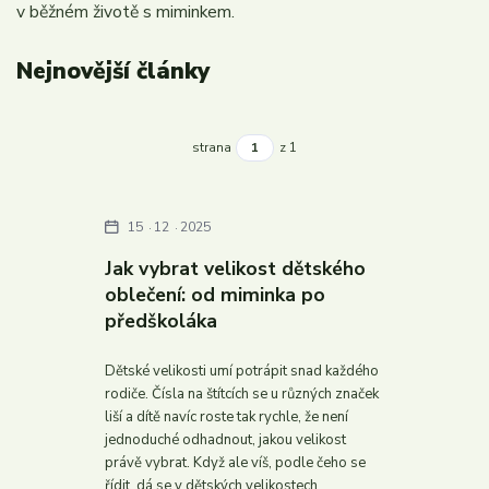
v běžném životě s miminkem.
Nejnovější články
strana
z 1
15
12
2025
Jak vybrat velikost dětského
oblečení: od miminka po
předškoláka
Dětské velikosti umí potrápit snad každého
rodiče. Čísla na štítcích se u různých značek
liší a dítě navíc roste tak rychle, že není
jednoduché odhadnout, jakou velikost
právě vybrat. Když ale víš, podle čeho se
řídit, dá se v dětských velikostech