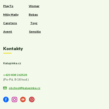
PlayTo
Womar
Milly Mally
Bobas
Caretero
Toyz
Avent
Sensillo
Kontakty
Kalupinka.cz
+420 608 242526
(Po-Pá, 8-16 hod.)
obchod@kalupinka.cz