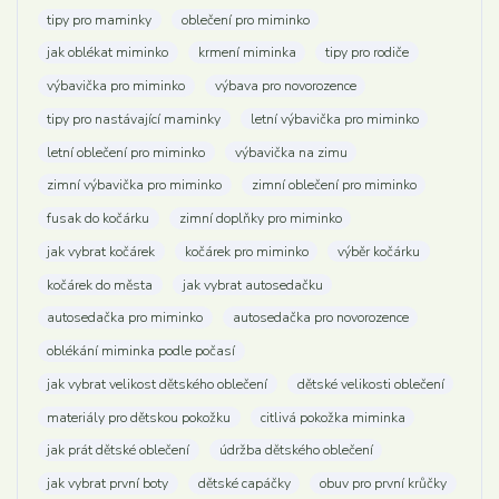
tipy pro maminky
oblečení pro miminko
jak oblékat miminko
krmení miminka
tipy pro rodiče
výbavička pro miminko
výbava pro novorozence
tipy pro nastávající maminky
letní výbavička pro miminko
letní oblečení pro miminko
výbavička na zimu
zimní výbavička pro miminko
zimní oblečení pro miminko
fusak do kočárku
zimní doplňky pro miminko
jak vybrat kočárek
kočárek pro miminko
výběr kočárku
kočárek do města
jak vybrat autosedačku
autosedačka pro miminko
autosedačka pro novorozence
oblékání miminka podle počasí
jak vybrat velikost dětského oblečení
dětské velikosti oblečení
materiály pro dětskou pokožku
citlivá pokožka miminka
jak prát dětské oblečení
údržba dětského oblečení
jak vybrat první boty
dětské capáčky
obuv pro první krůčky