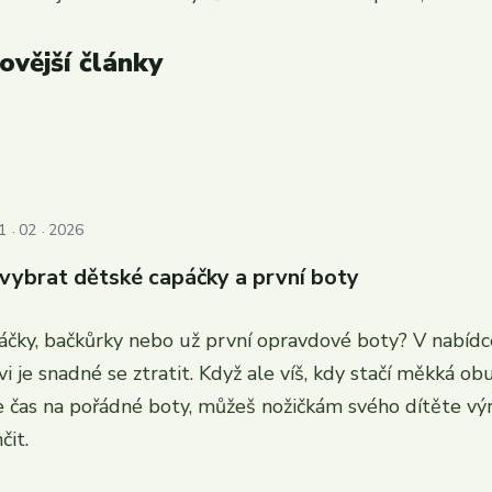
ovější články
1
02
2026
 vybrat dětské capáčky a první boty
áčky, bačkůrky nebo už první opravdové boty? V nabíd
i je snadné se ztratit. Když ale víš, kdy stačí měkká ob
je čas na pořádné boty, můžeš nožičkám svého dítěte vý
čit.