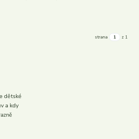
strana
z 1
ce dětské
uv a kdy
razně