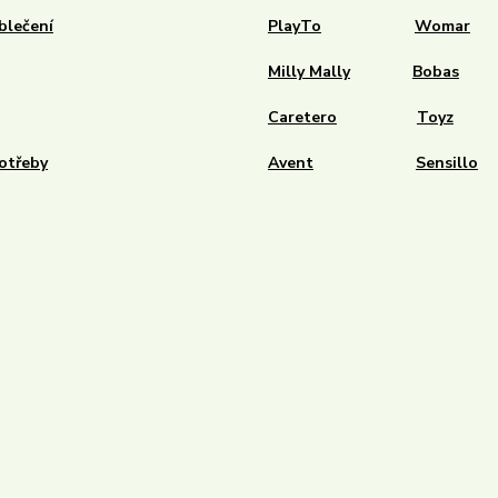
blečení
PlayTo
Womar
Milly Mally
Bobas
Caretero
Toyz
otřeby
Avent
Sensillo