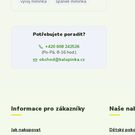
vývoj miminka
spánek miminka
Potřebujete poradit?
+420 608 242526
(Po-Pá, 8-16 hod.)
obchod@kalupinka.cz
Informace pro zákazníky
Naše na
Jak nakupovat
Dětský poko