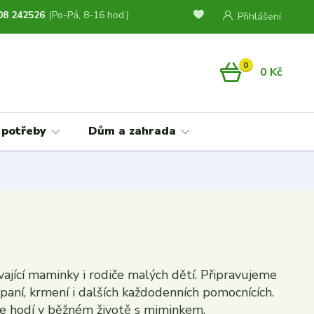
08 242526
(Po-Pá, 8-16 hod.)
Přihlášení
0
0 Kč
 potřeby
Dům a zahrada
vající maminky i rodiče malých dětí. Připravujeme
paní, krmení i dalších každodenních pomocnících.
 se hodí v běžném životě s miminkem.