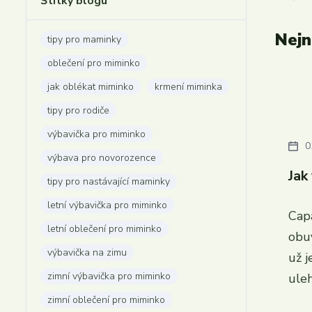
Štítky blogu
Nejn
tipy pro maminky
oblečení pro miminko
jak oblékat miminko
krmení miminka
tipy pro rodiče
výbavička pro miminko
0
výbava pro novorozence
Jak
tipy pro nastávající maminky
letní výbavička pro miminko
Cap
letní oblečení pro miminko
obuv
výbavička na zimu
už 
zimní výbavička pro miminko
uleh
zimní oblečení pro miminko