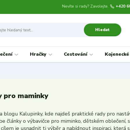
Nevíte si rady? Zavolejte.
+420 6
Hledat
ečení
Hračky
Cestování
Kojenecké
y pro maminky
na blogu Kalupinky, kde najdeš praktické rady pro nastá
be články o výbavičce pro miminko, dětském oblečení, s
cílem je usnadnit ti výběr a nabídnout inspiraci, která