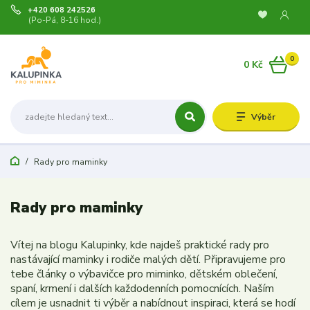
+420 608 242526
(Po-Pá, 8-16 hod.)
0
0 Kč
Výběr
Rady pro maminky
Rady pro maminky
Vítej na blogu Kalupinky, kde najdeš praktické rady pro
nastávající maminky i rodiče malých dětí. Připravujeme pro
tebe články o výbavičce pro miminko, dětském oblečení,
spaní, krmení i dalších každodenních pomocnících. Naším
cílem je usnadnit ti výběr a nabídnout inspiraci, která se hodí