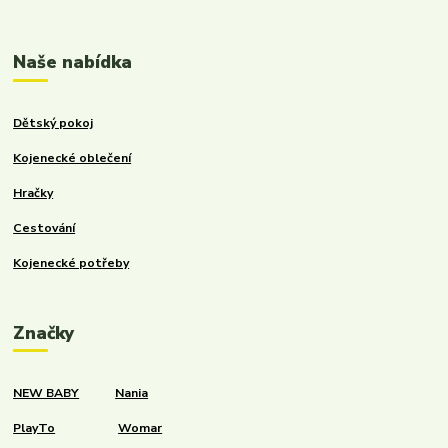
Naše nabídka
Dětský pokoj
Kojenecké oblečení
Hračky
Cestování
Kojenecké potřeby
Značky
NEW BABY
Nania
PlayTo
Womar