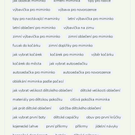
jak oblékat miminko
krmení miminka
tipy pro rodiče
výbavička pro miminko
výbava pro novorozence
tipy pro nastávající maminky
letní výbavička pro miminko
letní oblečení pro miminko
výbavička na zimu
zimní výbavička pro miminko
zimní oblečení pro miminko
fusak do kočárku
zimní doplňky pro miminko
jak vybrat kočárek
kočárek pro miminko
výběr kočárku
kočárek do města
jak vybrat autosedačku
autosedačka pro miminko
autosedačka pro novorozence
oblékání miminka podle počasí
jak vybrat velikost dětského oblečení
dětské velikosti oblečení
materiály pro dětskou pokožku
citlivá pokožka miminka
jak prát dětské oblečení
údržba dětského oblečení
jak vybrat první boty
dětské capáčky
obuv pro první krůčky
kojenecké lahve
první příkrmy
příkrmy
jídelní návyky