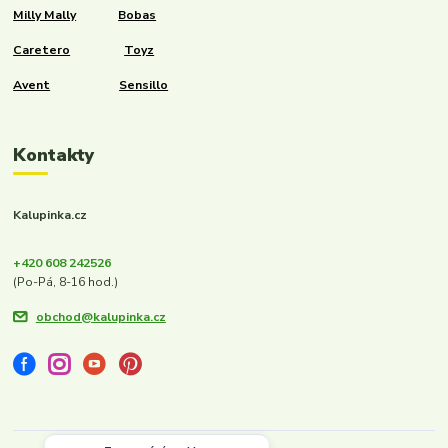
Milly Mally
Bobas
Caretero
Toyz
Avent
Sensillo
Kontakty
Kalupinka.cz
+420 608 242526
(Po-Pá, 8-16 hod.)
obchod@kalupinka.cz