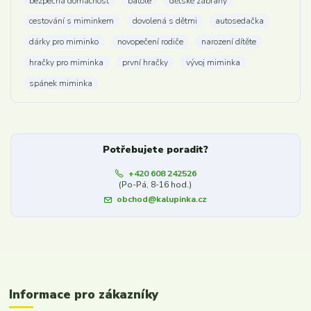
bezpečná domácnost
batole
dětské zábrany
cestování s miminkem
dovolená s dětmi
autosedačka
dárky pro miminko
novopečení rodiče
narození dítěte
hračky pro miminka
první hračky
vývoj miminka
spánek miminka
Potřebujete poradit?
+420 608 242526
(Po-Pá, 8-16 hod.)
obchod@kalupinka.cz
Informace pro zákazníky