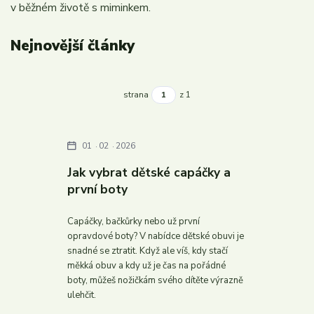
v běžném životě s miminkem.
Nejnovější články
strana
z 1
01
02
2026
Jak vybrat dětské capáčky a
první boty
Capáčky, bačkůrky nebo už první
opravdové boty? V nabídce dětské obuvi je
snadné se ztratit. Když ale víš, kdy stačí
měkká obuv a kdy už je čas na pořádné
boty, můžeš nožičkám svého dítěte výrazně
ulehčit.