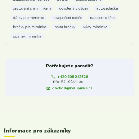
cestování s miminkem
dovolená s dětmi
autosedačka
dárky pro miminko
novopečení rodiče
narození dítěte
hračky pro miminka
první hračky
vývoj miminka
spánek miminka
Potřebujete poradit?
+420 608 242526
(Po-Pá, 8-16 hod.)
obchod@kalupinka.cz
Informace pro zákazníky