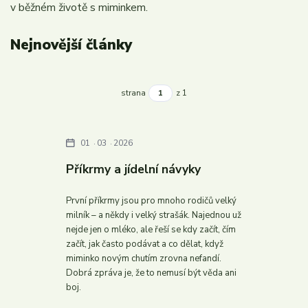
v běžném životě s miminkem.
Nejnovější články
strana
z 1
01
03
2026
Příkrmy a jídelní návyky
První příkrmy jsou pro mnoho rodičů velký
milník – a někdy i velký strašák. Najednou už
nejde jen o mléko, ale řeší se kdy začít, čím
začít, jak často podávat a co dělat, když
miminko novým chutím zrovna nefandí.
Dobrá zpráva je, že to nemusí být věda ani
boj.