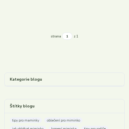
strana
z 1
Kategorie blogu
Štítky blogu
tipy pro maminky
oblečení pro miminko
jak oblékat miminko
krmení miminka
tipy pro rodiče