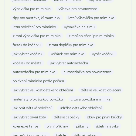
výbavička pro miminko
výbava pro novorozence
tipy pro nastávající maminky
letní výbavička pro miminko
letní oblečení pro miminko
výbavička na zimu
zimní výbavička pro miminko
zimní oblečení pro miminko
fusak do kočárku
zimní doplňky pro miminko
jak vybrat kočárek
kočárek pro miminko
výběr kočárku
kočárek do města
jak vybrat autosedačku
autosedačka pro miminko
autosedačka pro novorozence
oblékání miminka podle počasí
jak vybrat velikost dětského oblečení
dětské velikosti oblečení
materiály pro dětskou pokožku
citlivá pokožka miminka
jak prát dětské oblečení
údržba dětského oblečení
jak vybrat první boty
dětské capáčky
obuv pro první krůčky
kojenecké lahve
první příkrmy
příkrmy
jídelní návyky
bezpečná domácnost
batole
dětské zábrany