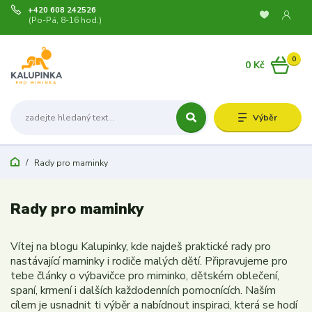
+420 608 242526
(Po-Pá, 8-16 hod.)
0
0 Kč
Výběr
Rady pro maminky
Rady pro maminky
Vítej na blogu Kalupinky, kde najdeš praktické rady pro
nastávající maminky i rodiče malých dětí. Připravujeme pro
tebe články o výbavičce pro miminko, dětském oblečení,
spaní, krmení i dalších každodenních pomocnících. Naším
cílem je usnadnit ti výběr a nabídnout inspiraci, která se hodí