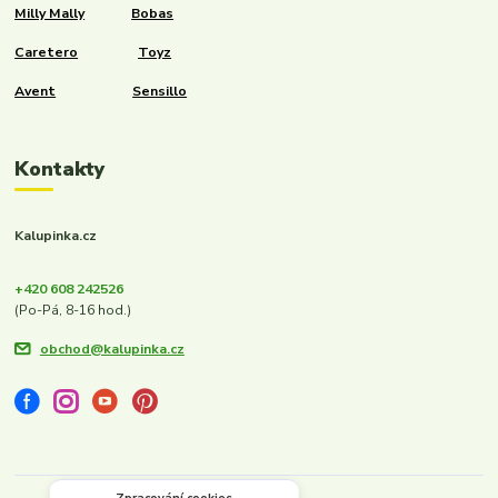
Milly Mally
Bobas
Caretero
Toyz
Avent
Sensillo
Kontakty
Kalupinka.cz
+420 608 242526
(Po-Pá, 8-16 hod.)
obchod@kalupinka.cz