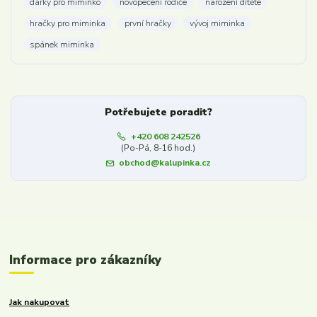
dárky pro miminko
novopečení rodiče
narození dítěte
hračky pro miminka
první hračky
vývoj miminka
spánek miminka
Potřebujete poradit?
+420 608 242526
(Po-Pá, 8-16 hod.)
obchod@kalupinka.cz
Informace pro zákazníky
Jak nakupovat