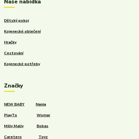
Naše nabídka
Dětský pokoj
Kojenecké oblečení
Hračky
Cestování
Kojenecké potřeby
Značky
NEW BABY
Nania
PlayTo
Womar
Milly Mally
Bobas
Caretero
Toyz