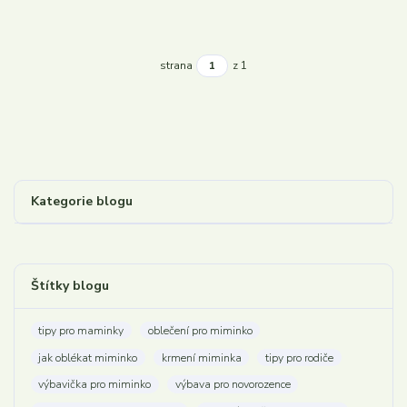
strana
z 1
Kategorie blogu
Štítky blogu
tipy pro maminky
oblečení pro miminko
jak oblékat miminko
krmení miminka
tipy pro rodiče
výbavička pro miminko
výbava pro novorozence