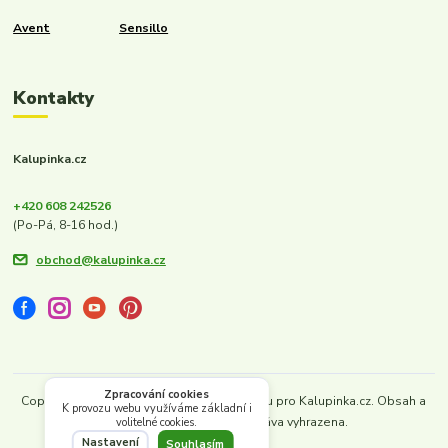
Avent
Sensillo
Kontakty
Kalupinka.cz
+420 608 242526
(Po-Pá, 8-16 hod.)
obchod@kalupinka.cz
Zpracování cookies
Copyright © 2022–2026. Vytvořeno s láskou pro Kalupinka.cz. Obsah a
K provozu webu využíváme základní i
design chráněny. Všechna práva vyhrazena.
volitelné cookies.
Nastavení
Vytvořeno na
Eshop-rychle.cz
Souhlasím