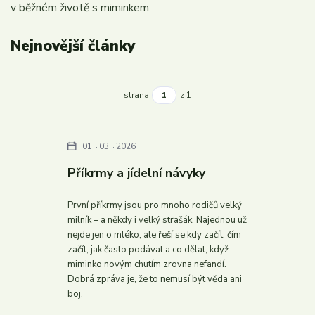
v běžném životě s miminkem.
Nejnovější články
strana
z 1
01
03
2026
Příkrmy a jídelní návyky
První příkrmy jsou pro mnoho rodičů velký
milník – a někdy i velký strašák. Najednou už
nejde jen o mléko, ale řeší se kdy začít, čím
začít, jak často podávat a co dělat, když
miminko novým chutím zrovna nefandí.
Dobrá zpráva je, že to nemusí být věda ani
boj.