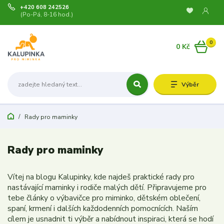
+420 608 242526
(Po-Pá, 8-16 hod.)
0
0 Kč
Výběr
Rady pro maminky
Rady pro maminky
Vítej na blogu Kalupinky, kde najdeš praktické rady pro
nastávající maminky i rodiče malých dětí. Připravujeme pro
tebe články o výbavičce pro miminko, dětském oblečení,
spaní, krmení i dalších každodenních pomocnících. Naším
cílem je usnadnit ti výběr a nabídnout inspiraci, která se hodí