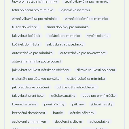
tipy pro nastávající maminky
letní výbavička pro miminko
letní oblečení pro miminko
výbavička na zimu
zimní výbavička pro miminko
zimní oblečení pro miminko
fusak do kočárku
zimní doplňky pro miminko
jak vybrat kočárek
kočárek pro miminko
výběr kočárku
kočárek do města
jak vybrat autosedačku
autosedačka pro miminko
autosedačka pro novorozence
oblékání miminka podle počasí
jak vybrat velikost dětského oblečení
dětské velikosti oblečení
materiály pro dětskou pokožku
citlivá pokožka miminka
jak prát dětské oblečení
údržba dětského oblečení
jak vybrat první boty
dětské capáčky
obuv pro první krůčky
kojenecké lahve
první příkrmy
příkrmy
jídelní návyky
bezpečná domácnost
batole
dětské zábrany
cestování s miminkem
dovolená s dětmi
autosedačka