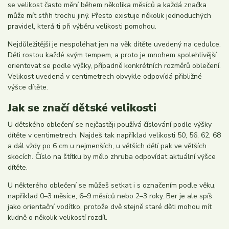
se velikost často mění během několika měsíců a každá značka
může mít střih trochu jiný. Přesto existuje několik jednoduchých
pravidel, která ti při výběru velikosti pomohou.
Nejdůležitější je nespoléhat jen na věk dítěte uvedený na cedulce.
Děti rostou každé svým tempem, a proto je mnohem spolehlivější
orientovat se podle výšky, případně konkrétních rozměrů oblečení.
Velikost uvedená v centimetrech obvykle odpovídá přibližné
výšce dítěte.
Jak se značí dětské velikosti
U dětského oblečení se nejčastěji používá číslování podle výšky
dítěte v centimetrech. Najdeš tak například velikosti 50, 56, 62, 68
a dál vždy po 6 cm u nejmenších, u větších dětí pak ve větších
skocích. Číslo na štítku by mělo zhruba odpovídat aktuální výšce
dítěte.
U některého oblečení se můžeš setkat i s označením podle věku,
například 0–3 měsíce, 6–9 měsíců nebo 2–3 roky. Ber je ale spíš
jako orientační vodítko, protože dvě stejně staré děti mohou mít
klidně o několik velikostí rozdíl.