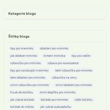
Kategorie blogu
Štítky blogu
tipy pro maminky
oblečení pro miminko
jak oblékat miminko
krmení miminka
tipy pro rodiče
výbavička pro miminko
výbava pro novorozence
tipy pro nastávající maminky
letní výbavička pro miminko
letní oblečení pro miminko
výbavička na zimu
zimní výbavička pro miminko
zimní oblečení pro miminko
fusak do kočárku
zimní doplňky pro miminko
jak vybrat kočárek
kočárek pro miminko
výběr kočárku
kočárek do města
jak vybrat autosedačku