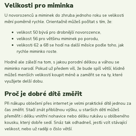
Velikosti pro miminka
U novorozenců a miminek do zhruba jednoho roku se velikosti
mění poměrně rychle. Orientačně můžeš počítat s tím, že:
velikost 50 bývá pro drobnější novorozence,
velikost 56 pro většinu miminek po porodu,
velikosti 62 a 68 se hodí na další měsíce podle toho, jak
rychle miminko roste.
Hodně ale záleží na tom, s jakou porodní délkou a váhou se
miminko narodí. Pokud už předem víš, že bude spíš větší, klidně
můžeš menších velikostí koupit méně a zaměřit se na ty, které
využijete delší dobu.
Proč je dobré dítě změřit
Při nákupu oblečení přes internet je velmi praktické dítě jednou za
čas změřit. Stačí znát přibližnou výšku, u starších dětí můžeš
přeměřit i délku vnitřní nohavice nebo délku rukávu u oblíbeného
kousku, který dobře sedí. Snáz tak odhadneš, jestli vzít stávající
velikost, nebo už raději o číslo větší.