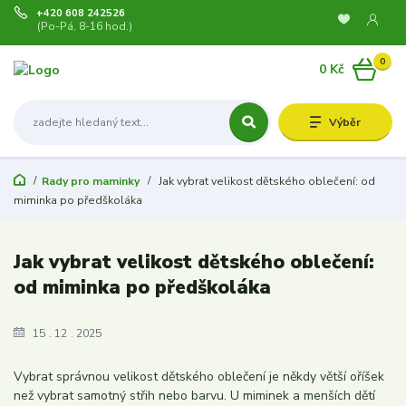
+420 608 242526
(Po-Pá, 8-16 hod.)
0
0 Kč
Výběr
Rady pro maminky
Jak vybrat velikost dětského oblečení: od
miminka po předškoláka
Jak vybrat velikost dětského oblečení:
od miminka po předškoláka
15
12
2025
Vybrat správnou velikost dětského oblečení je někdy větší oříšek
než vybrat samotný střih nebo barvu. U miminek a menších dětí