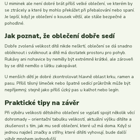
U miminek ale není dobré brát příliš velké oblečení, ve kterém by
se ztrácely a které by mohlo překážet při přebalování nebo spaní.
Je lepší, když je oblečení o kousek větší, ale stále bezpečné a
pohodlné.
Jak poznat, že oblečení dobře sedí
Dobře zvolená velikost dítě nikde neškrtí, oblečení se dá snadno
obléknout i svléknout a dítě má dostatek prostoru pro pohyb.
Rukávy ani nohavice by neměly být extrémně krátké, ale zároveň
by se dítě nemělo o látku zakopávat.
U menších dětí je dobré zkontrolovat hlavně oblast krku, ramen a
pasu. Příliš těsný límeček nebo špatně sedící průkrčník může být
nepříjemný, stejně jako příliš úzký pas u kalhot nebo legín.
Praktické tipy na závěr
Při výběru velikosti dětského oblečení se vyplatí spojit několik věcí
dohromady – orientační tabulku velikostí, aktuální výšku dítěte a
zkušenost s tím, jak mu sedí oblečení, které už má doma. Když si
jednou najdeš značky a střihy, které dítěti vyhovují, bude další
výběr mnohem jednodušší.