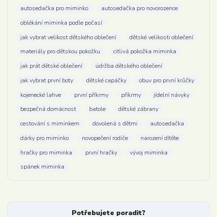
autosedačka pro miminko
autosedačka pro novorozence
oblékání miminka podle počasí
jak vybrat velikost dětského oblečení
dětské velikosti oblečení
materiály pro dětskou pokožku
citlivá pokožka miminka
jak prát dětské oblečení
údržba dětského oblečení
jak vybrat první boty
dětské capáčky
obuv pro první krůčky
kojenecké lahve
první příkrmy
příkrmy
jídelní návyky
bezpečná domácnost
batole
dětské zábrany
cestování s miminkem
dovolená s dětmi
autosedačka
dárky pro miminko
novopečení rodiče
narození dítěte
hračky pro miminka
první hračky
vývoj miminka
spánek miminka
Potřebujete poradit?