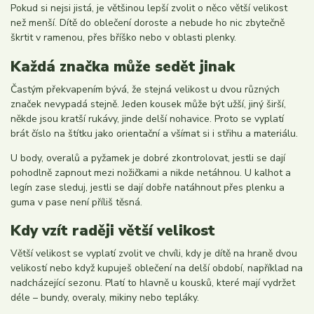
Pokud si nejsi jistá, je většinou lepší zvolit o něco větší velikost
než menší. Dítě do oblečení doroste a nebude ho nic zbytečně
škrtit v ramenou, přes bříško nebo v oblasti plenky.
Každá značka může sedět jinak
Častým překvapením bývá, že stejná velikost u dvou různých
značek nevypadá stejně. Jeden kousek může být užší, jiný širší,
někde jsou kratší rukávy, jinde delší nohavice. Proto se vyplatí
brát číslo na štítku jako orientační a všímat si i střihu a materiálu.
U body, overalů a pyžamek je dobré zkontrolovat, jestli se dají
pohodlně zapnout mezi nožičkami a nikde netáhnou. U kalhot a
legín zase sleduj, jestli se dají dobře natáhnout přes plenku a
guma v pase není příliš těsná.
Kdy vzít raději větší velikost
Větší velikost se vyplatí zvolit ve chvíli, kdy je dítě na hraně dvou
velikostí nebo když kupuješ oblečení na delší období, například na
nadcházející sezonu. Platí to hlavně u kousků, které mají vydržet
déle – bundy, overaly, mikiny nebo tepláky.