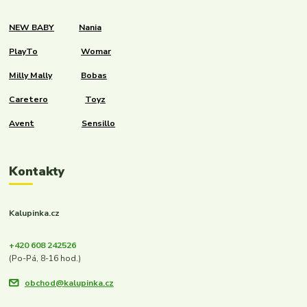
NEW BABY
Nania
PlayTo
Womar
Milly Mally
Bobas
Caretero
Toyz
Avent
Sensillo
Kontakty
Kalupinka.cz
+420 608 242526
(Po-Pá, 8-16 hod.)
obchod@kalupinka.cz