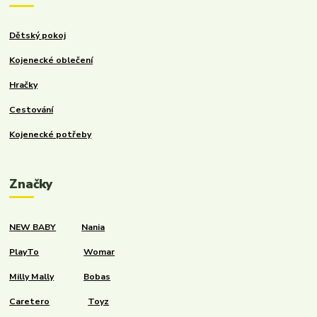
Dětský pokoj
Kojenecké oblečení
Hračky
Cestování
Kojenecké potřeby
Značky
NEW BABY
Nania
PlayTo
Womar
Milly Mally
Bobas
Caretero
Toyz