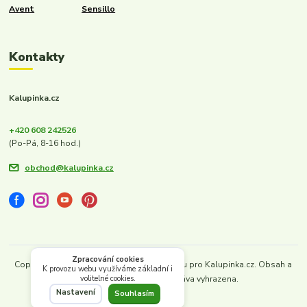
Avent
Sensillo
Kontakty
Kalupinka.cz
+420 608 242526
(Po-Pá, 8-16 hod.)
obchod@kalupinka.cz
Zpracování cookies
Copyright © 2022–2026. Vytvořeno s láskou pro Kalupinka.cz. Obsah a
K provozu webu využíváme základní i
design chráněny. Všechna práva vyhrazena.
volitelné cookies.
Nastavení
Vytvořeno na
Eshop-rychle.cz
Souhlasím