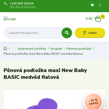
+420 608 242526
(Po-Pá, 8-16 hod.)
0
0 Kč
Výběr
Kojenecké potřeby
Koupání
Pěnové podložky
Pěnová podložka maxi New Baby BASIC medvěd fialová
Pěnová podložka maxi New Baby
BASIC medvěd fialová
- 32 %
198 Kč