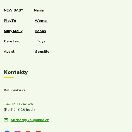
NEW BABY
Nania
PlayTo
Womar
Milly Mally
Bobas
Caretero
Toyz
Avent
Sensillo
Kontakty
Kalupinka.cz
+420 608 242526
(Po-Pá, 8-16 hod.)
obchod@kalupinka.cz