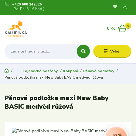
+420 608 242526
(Po-Pá, 8-16 hod.)
0
0 Kč
Výběr
Kojenecké potřeby
Koupání
Pěnové podložky
Pěnová podložka maxi New Baby BASIC medvěd růžová
Pěnová podložka maxi New Baby
BASIC medvěd růžová
- 31 %