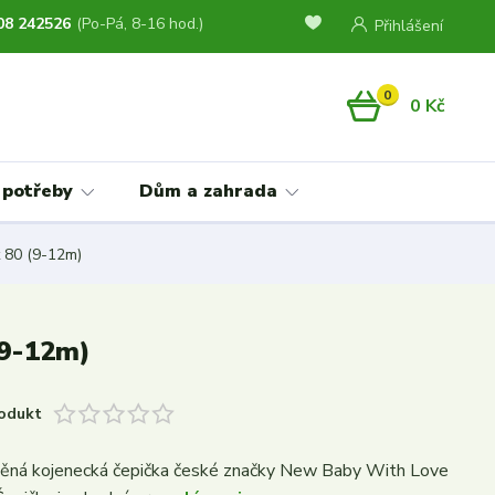
08 242526
(Po-Pá, 8-16 hod.)
Přihlášení
0
0 Kč
 potřeby
Dům a zahrada
 80 (9-12m)
(9-12m)
odukt
něná kojenecká čepička české značky New Baby With Love