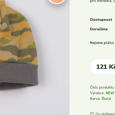
pro miminka. Č
Dostupnost
Doručíme
Nejsme plátc
121 K
Číslo produktu:
Výrobce:
NEW
Barva:
Žlutá
Do oblíbený