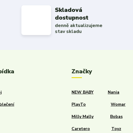
Skladová
dostupnost
denně aktualizujeme
stav skladu
bídka
Značky
j
NEW BABY
Nania
blečení
PlayTo
Womar
Milly Mally
Bobas
Caretero
Toyz