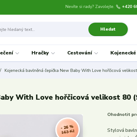
Nevíte si rady? Zavolejte.
+420 6
Hledat
ečení
Hračky
Cestování
Kojenecké
Kojenecká bavlněná čepička New Baby With Love hořčicová velikost
aby With Love hořčicová velikost 80 
Ohodnotit pr
- 26 %
Stylová bavl
163 Kč