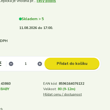
epička je vhodná pr...
celý popis
Skladem > 5
11.08.2026 do 17:00.
i DPH
č
Přidat do košíku
43860
EAN kód:
8596164076132
 BABY
Velikost:
80 (9-12m)
Hlídat cenu / dostupnost
ch