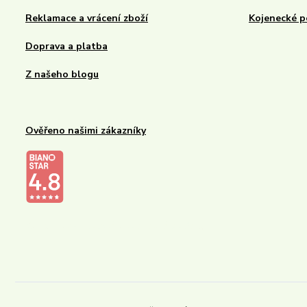
Reklamace a vrácení zboží
Kojenecké p
Doprava a platba
Z našeho blogu
Ověřeno našimi zákazníky
Kalupinka.cz – dětské a kojenecké potřeby