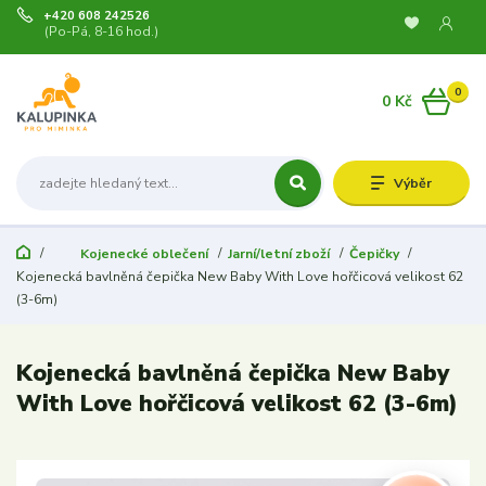
+420 608 242526
(Po-Pá, 8-16 hod.)
0
0 Kč
Výběr
Kojenecké oblečení
Jarní/letní zboží
Čepičky
Kojenecká bavlněná čepička New Baby With Love hořčicová velikost 62
(3-6m)
Kojenecká bavlněná čepička New Baby
With Love hořčicová velikost 62 (3-6m)