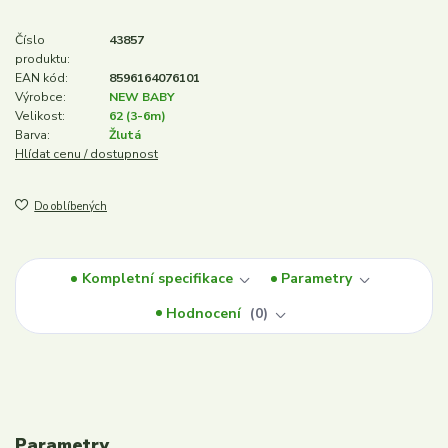
Číslo
43857
produktu:
EAN kód:
8596164076101
Výrobce:
NEW BABY
Velikost:
62 (3-6m)
Barva:
Žlutá
Hlídat cenu / dostupnost
Do oblíbených
Kompletní specifikace
Parametry
Hodnocení
0
Parametry