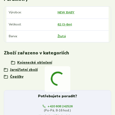
Výrobce
NEW BABY
Velikost
62 (3-6m)
Barva
Žlutá
Zboží zařazeno v kategoriích
Kojenecké oblečení
Jarní/letní zboží
Čepičky
Potřebujete poradit?
+420 608 242526
(Po-Pá, 8-16 hod.)