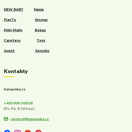
NEW BABY
Nania
PlayTo
Womar
Milly Mally
Bobas
Caretero
Toyz
Avent
Sensillo
Kontakty
Kalupinka.cz
+420 608 242526
(Po-Pá, 8-16 hod.)
obchod@kalupinka.cz