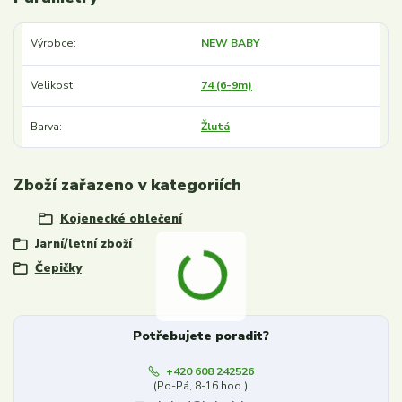
Výrobce
NEW BABY
Velikost
74 (6-9m)
Barva
Žlutá
Zboží zařazeno v kategoriích
Kojenecké oblečení
Jarní/letní zboží
Čepičky
Potřebujete poradit?
+420 608 242526
(Po-Pá, 8-16 hod.)