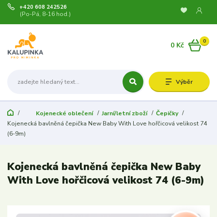
+420 608 242526
(Po-Pá, 8-16 hod.)
0
0 Kč
Výběr
Kojenecké oblečení
Jarní/letní zboží
Čepičky
Kojenecká bavlněná čepička New Baby With Love hořčicová velikost 74
(6-9m)
Kojenecká bavlněná čepička New Baby
With Love hořčicová velikost 74 (6-9m)