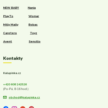
NEW BABY
Nania
PlayTo
Womar
Milly Mally
Bobas
Caretero
Toyz
Avent
Sensillo
Kontakty
Kalupinka.cz
+420 608 242526
(Po-Pá, 8-16 hod.)
obchod@kalupinka.cz