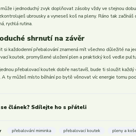
může i jednoduchý zvyk doplňovat zásoby vždy ve stejnou dobu –
 zkontroluješ ubrousky a vyneseš koš na pleny. Ráno tak začínáš
á, rychlá rutina.
oduché shrnutí na závěr
t si každodenní přebalování znamená mít všechno důležité na j
vací koutek, promyšlené uložení plen a praktický koš vedle pultu 
 jednou přebalovací koutek dobře nastavíš, bude ti sloužit každý
 A ty můžeš místo běhání po bytě věnovat víc energie tomu po
 se článek? Sdílejte ho s přáteli
y
přebalování miminka
přebalovací koutek
pleny a koš