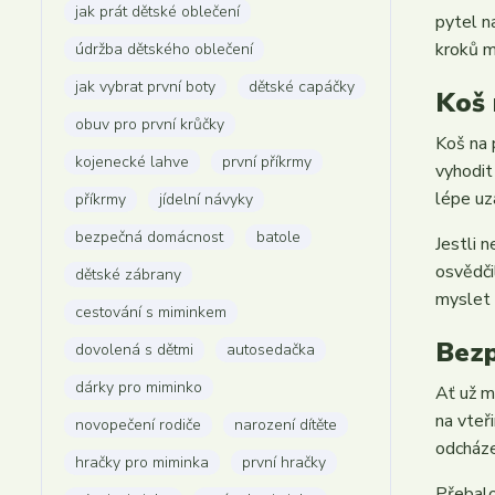
jak prát dětské oblečení
pytel n
kroků mu
údržba dětského oblečení
jak vybrat první boty
dětské capáčky
Koš 
obuv pro první krůčky
Koš na 
kojenecké lahve
první příkrmy
vyhodit
lépe uz
příkrmy
jídelní návyky
bezpečná domácnost
batole
Jestli 
osvědči
dětské zábrany
myslet 
cestování s miminkem
Bezp
dovolená s dětmi
autosedačka
dárky pro miminko
Ať už m
na vteř
novopečení rodiče
narození dítěte
odcháze
hračky pro miminka
první hračky
Přebalo