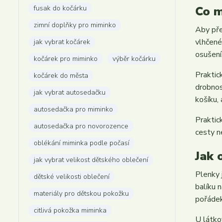
fusak do kočárku
Co m
zimní doplňky pro miminko
Aby pře
vlhčené
jak vybrat kočárek
osušení
kočárek pro miminko
výběr kočárku
Praktic
kočárek do města
drobnos
jak vybrat autosedačku
košíku,
autosedačka pro miminko
Praktic
autosedačka pro novorozence
cesty n
oblékání miminka podle počasí
Jak 
jak vybrat velikost dětského oblečení
Plenky 
dětské velikosti oblečení
balíku 
materiály pro dětskou pokožku
pořádek
citlivá pokožka miminka
U látko