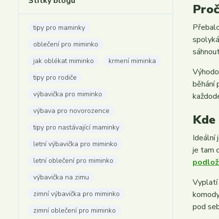
Štítky blogu
Proč
Přebalo
tipy pro maminky
spolyká
oblečení pro miminko
sáhnout
jak oblékat miminko
krmení miminka
Výhodou
tipy pro rodiče
běhání 
výbavička pro miminko
každode
výbava pro novorozence
Kde 
tipy pro nastávající maminky
Ideální
letní výbavička pro miminko
je tam 
letní oblečení pro miminko
podlo
výbavička na zimu
Vyplatí
zimní výbavička pro miminko
komody
pod seb
zimní oblečení pro miminko