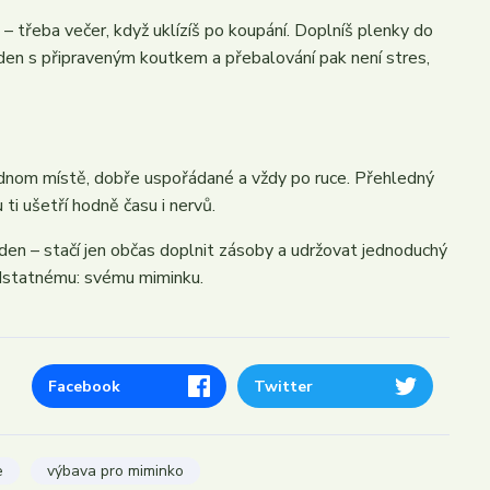
 třeba večer, když uklízíš po koupání. Doplníš plenky do
 den s připraveným koutkem a přebalování pak není stres,
ednom místě, dobře uspořádané a vždy po ruce. Přehledný
ti ušetří hodně času i nervů.
 den – stačí jen občas doplnit zásoby a udržovat jednoduchý
dstatnému: svému miminku.
Facebook
Twitter
e
výbava pro miminko