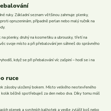
řebalování
é ruky. Základní seznam většinou zahrnuje: plenky,
 proti opruzeninám, případně perlan nebo malý ručník na
ody.
k na plenky, druhý na kosmetiku a ubrousky, třetí na
věc svoje místo a při přebalování jen sáhneš do správného
yhodíš, když se při přebalování víc zašpiní – hodí se i na
po ruce
ytek zásoby uložený bokem. Místo velkého neotevřeného
en, kolik běžně spotřebuješ za den nebo dva. Díky tomu máš
acích plenek a svrchních kalhotek a vedle zvlášť koš nebo