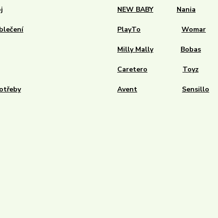
j
NEW BABY
Nania
blečení
PlayTo
Womar
Milly Mally
Bobas
Caretero
Toyz
otřeby
Avent
Sensillo