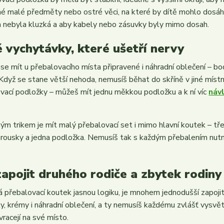
é malé předměty nebo ostré věci, na které by dítě mohlo dosáhn
 nebyla kluzká a aby kabely nebo zásuvky byly mimo dosah.
 vychytávky, které ušetří nervy
 se mít u přebalovacího místa připravené i náhradní oblečení – b
 Když se stane větší nehoda, nemusíš běhat do skříně v jiné mís
vací podložky – můžeš mít jednu měkkou podložku a k ní víc
náv
ým trikem je mít malý přebalovací set i mimo hlavní koutek – tře
brousky a jedna podložka. Nemusíš tak s každým přebalením nut
zapojit druhého rodiče a zbytek rodiny
 přebalovací koutek jasnou logiku, je mnohem jednodušší zapojit i
y, krémy i náhradní oblečení, a ty nemusíš každému zvlášť vysvětl
vracejí na své místo.