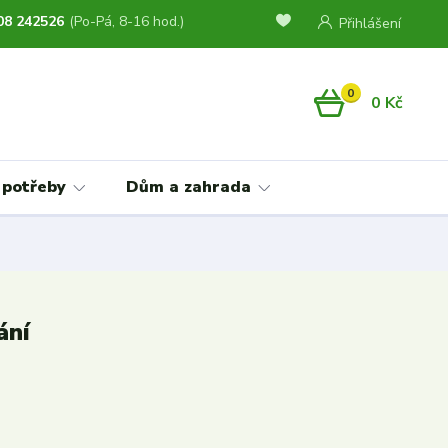
08 242526
(Po-Pá, 8-16 hod.)
Přihlášení
0
0 Kč
 potřeby
Dům a zahrada
ání