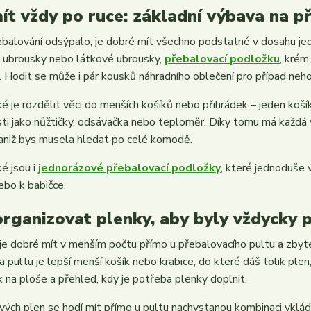
ít vždy po ruce: základní výbava na p
balování odsýpalo, je dobré mít všechno podstatné v dosahu jedn
 ubrousky nebo látkové ubrousky,
přebalovací podložku
, krém
. Hodit se může i pár kousků náhradního oblečení pro případ neh
ké je rozdělit věci do menších košíků nebo přihrádek – jeden koší
ti jako nůžtičky, odsávačka nebo teploměr. Díky tomu má každá 
 aniž bys musela hledat po celé komodě.
ké jsou i
jednorázové přebalovací podložky
, které jednoduše v
ebo k babičce.
organizovat plenky, aby byly vždycky 
je dobré mít v menším počtu přímo u přebalovacího pultu a zb
na pultu je lepší menší košík nebo krabice, do které dáš tolik pl
 na ploše a přehled, kdy je potřeba plenky doplnit.
vých plen se hodí mít přímo u pultu nachystanou kombinaci vklád