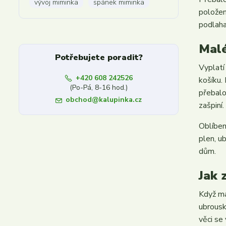
vývoj miminka
spánek miminka
položen
podlaha
Malé
Potřebujete poradit?
Vyplatí
+420 608 242526
košíku.
(Po-Pá, 8-16 hod.)
přebalo
obchod@kalupinka.cz
zašpiní.
Oblíben
plen, u
dům.
Jak 
Když má
ubrousk
věci se 