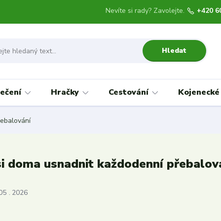
Nevíte si rady? Zavolejte.
+420 6
Hledat
ečení
Hračky
Cestování
Kojenecké
řebalování
si doma usnadnit každodenní přebalov
05
2026