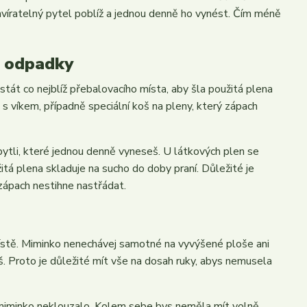
avíratelný pytel poblíž a jednou denně ho vynést. Čím méně
s odpadky
stát co nejblíž přebalovacího místa, aby šla použitá plena
s víkem, případně speciální koš na pleny, který zápach
 pytli, které jednou denně vyneseš. U látkových plen se
tá plena skladuje na sucho do doby praní. Důležité je
 zápach nestihne nastřádat.
místě. Miminko nenechávej samotné na vyvýšené ploše ani
áš. Proto je důležité mít vše na dosah ruky, abys nemusela
by miminko neklouzalo. Kolem sebe bys neměla mít volně