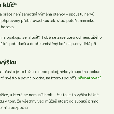
 klíč“
ina práce není samotná výměna plenky – spoustu nervů
připravený přebalovací koutek, stačí položit miminko,
e hotovo.
 na opakující se „rituál“. Tobě se zase uleví od neustálého
ošíků, pořadačů a dobře umístěný koš na pleny dělá při
 výšku
u – často je to ložnice nebo pokoj, někdy koupelna, pokud
bré světlo a pevná plocha, na kterou položíš
přebalovací
ýšce, u které se nemusíš hrbit – často je to výška běžné
du v tom, že všechny věci můžeš uložit do šuplíků přímo
bilní a bezpečná.