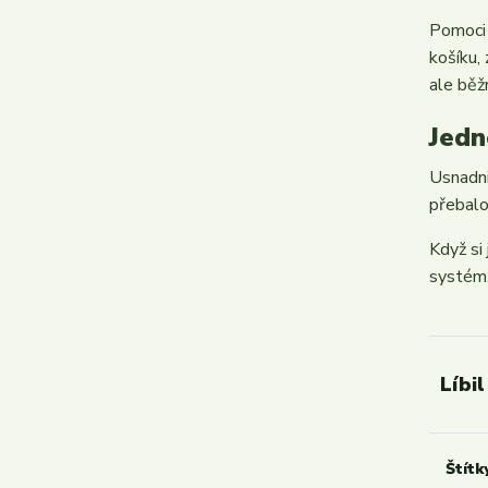
Pomoci 
košíku,
ale běžn
Jedn
Usnadni
přebalo
Když si
systém.
Líbil
Štítk