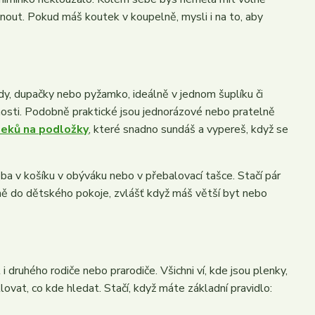
out. Pokud máš koutek v koupelně, mysli i na to, aby
ody, dupačky nebo pyžamko, ideálně v jednom šuplíku či
tnosti. Podobně praktické jsou jednorázové nebo pratelně
leků na podložky
, které snadno sundáš a vypereš, když se
ba v košíku v obýváku nebo v přebalovací tašce. Stačí pár
ně do dětského pokoje, zvlášť když máš větší byt nebo
 druhého rodiče nebo prarodiče. Všichni ví, kde jsou plenky,
ovat, co kde hledat. Stačí, když máte základní pravidlo: