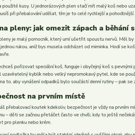
a použité kusy. U jednorázových plen stačí mít malý koš nebo uz
síš při přebalování udělat, tím je to celé rychlejší a pohodlnější.
na pleny: jak omezit zápach a běhání 
pleny je malý pomocník, který umí ušetřit spoustu nervů. Měl by 
 jednou rukou, aniž bys musela odcházet od miminka. Hodí se koš 
avře.
nechceš pořizovat speciální koš, funguje i obyčejný koš s pevnými
l uzavíratelný kyblík nebo velký nepromokavý pytel, kde se použi
na to, aby vynášení odpadků bylo součástí denní rutiny – pak se
ečnost na prvním místě
áš přebalovací koutek kdekoliv, bezpečnost je vždy na prvním 
inu – děti se začnou přetáčet často ve chvíli, kdy to ještě neček
t pro plenku nebo krém.
vací podložka by měla být stabilní, ideálně s vyššími okraji, a