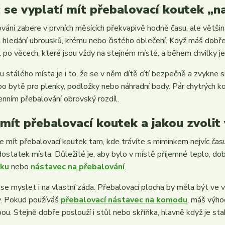
 se vyplatí mít přebalovací koutek „na
vání zabere v prvních měsících překvapivě hodně času, ale větš
 hledání ubrousků, krému nebo čistého oblečení. Když máš dobře 
 po věcech, které jsou vždy na stejném místě, a během chvilky j
 stálého místa je i to, že se v něm dítě cítí bezpečně a zvykne si
po bytě pro plenky, podložky nebo náhradní body. Pár chytrých k
nním přebalování obrovský rozdíl.
mít přebalovací koutek a jakou zvolit
 je mít přebalovací koutek tam, kde trávíte s miminkem nejvíc čas
dostatek místa. Důležité je, aby bylo v místě příjemné teplo, do
žku
nebo
nástavec na přebalování
.
 se myslet i na vlastní záda. Přebalovací plocha by měla být ve v
. Pokud používáš
přebalovací nástavec na komodu
, máš výho
ou. Stejně dobře poslouží i stůl nebo skříňka, hlavně když je sta