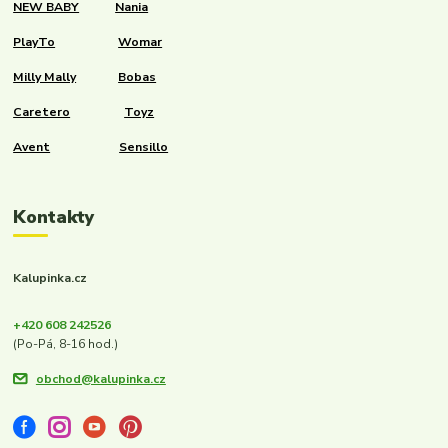
NEW BABY
Nania
PlayTo
Womar
Milly Mally
Bobas
Caretero
Toyz
Avent
Sensillo
Kontakty
Kalupinka.cz
+420 608 242526
(Po-Pá, 8-16 hod.)
obchod@kalupinka.cz