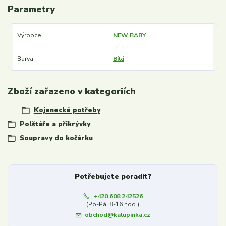
Parametry
Výrobce
NEW BABY
Barva
Bílá
Zboží zařazeno v kategoriích
Kojenecké potřeby
Polštáře a přikrývky
Soupravy do kočárku
Potřebujete poradit?
+420 608 242526
(Po-Pá, 8-16 hod.)
obchod@kalupinka.cz