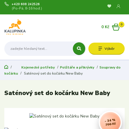
+420 608 242526
(Po-Pá, 8-16 hod.)
0
0 Kč
Výběr
Kojenecké potřeby
Polštáře a přikrývky
Soupravy do
kočárku
Saténový set do kočárku New Baby
Saténový set do kočárku New Baby
- 34 %
796 Kč