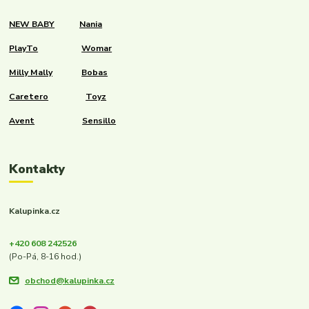
NEW BABY
Nania
PlayTo
Womar
Milly Mally
Bobas
Caretero
Toyz
Avent
Sensillo
Kontakty
Kalupinka.cz
+420 608 242526
(Po-Pá, 8-16 hod.)
obchod@kalupinka.cz