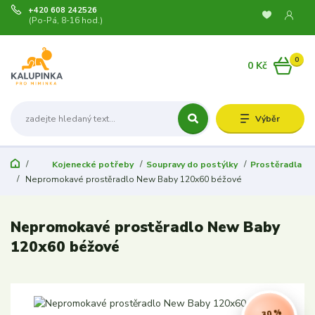
+420 608 242526
(Po-Pá, 8-16 hod.)
0
0 Kč
Výběr
Kojenecké potřeby
Soupravy do postýlky
Prostěradla
Nepromokavé prostěradlo New Baby 120x60 béžové
Nepromokavé prostěradlo New Baby
120x60 béžové
- 30 %