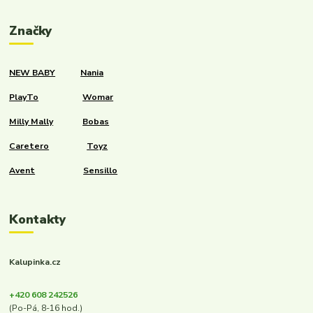
Značky
NEW BABY
Nania
PlayTo
Womar
Milly Mally
Bobas
Caretero
Toyz
Avent
Sensillo
Kontakty
Kalupinka.cz
+420 608 242526
(Po-Pá, 8-16 hod.)