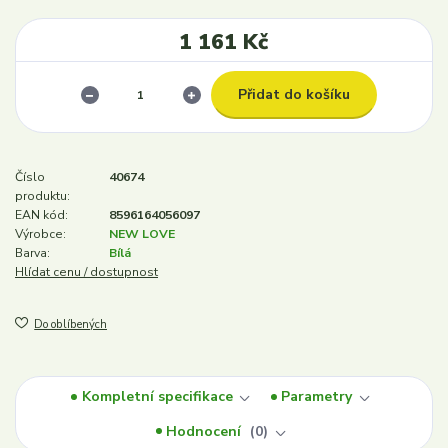
1 161 Kč
Přidat do košíku
Číslo
40674
produktu:
EAN kód:
8596164056097
Výrobce:
NEW LOVE
Barva:
Bílá
Hlídat cenu / dostupnost
Do oblíbených
Kompletní specifikace
Parametry
Hodnocení
0