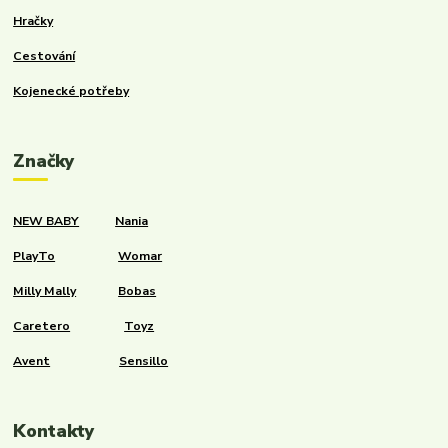
Hračky
Cestování
Kojenecké potřeby
Značky
NEW BABY
Nania
PlayTo
Womar
Milly Mally
Bobas
Caretero
Toyz
Avent
Sensillo
Kontakty