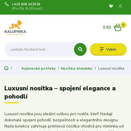
+420 608 242526
(Po-Pá, 8-16 hod.)
0
0 Kč
Výběr
Kojenecké potřeby
Nosítka, klokánky
Luxusní nosítka
Luxusní nosítka – spojení elegance a
pohodlí
Luxusní nosítka jsou ideální volbou pro rodiče, kteří hledají
dokonalé spojení pohodlí, bezpečnosti a elegantního designu.
Naše kolekce zahrnuje prémiová nosítka vhodná pro miminka od