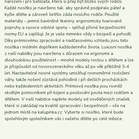
narození i pro batolata, která si přejí být blízko svých rodičů.
Každé nosítko je navrženo tak, aby správně podpíralo páteř a
kyčle dítěte a zároveň šetřilo záda nosícího rodiče. Použité
materiály – jemné bavlněné tkaniny, ergonomicky tvarované
popruhy a vysoce odolné spony – splňují přísné bezpečnostní
normy EU a zajišťují, že je vaše miminko vždy v bezpečí a pohodlí.
Díky prémiovému zpracování a nadčasovému vzhledu jsou tato
nosítka i módním doplňkem každodenního života. Luxusní nosítka
z naší nabídky jsou navržena s důrazem na ergonomii a
dlouhodobou použitelnost – mnohé modely rostou s dítětem a lze
je přizpůsobit od novorozeneckého věku až po věk přibližně 3–4
let. Nastavitelné nosné systémy umožňují rovnoměrné rozložení
váhy, takže nošení zůstává pohodlné i při delších procházkách
nebo každodenních aktivitách. Prémiová nosítka jsou rovněž
skvělým pomocníkem při kojení a posilování pouta mezi rodičem a
dítětem. V naší nabídce najdete modely od osvědčených značek,
které si zakládají na kvalitě zpracování i bezpečnosti – vše na
jednom místě na kalupinka.cz. Vyberte si nosítko, které bude
spolehlivým společníkem vás i vašeho dítěte po celé měsíce.