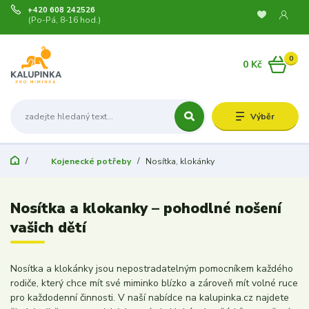
+420 608 242526
(Po-Pá, 8-16 hod.)
0
0 Kč
Výběr
Kojenecké potřeby
Nosítka, klokánky
Nosítka a klokanky – pohodlné nošení
vašich dětí
Nosítka a klokánky jsou nepostradatelným pomocníkem každého
rodiče, který chce mít své miminko blízko a zároveň mít volné ruce
pro každodenní činnosti. V naší nabídce na kalupinka.cz najdete