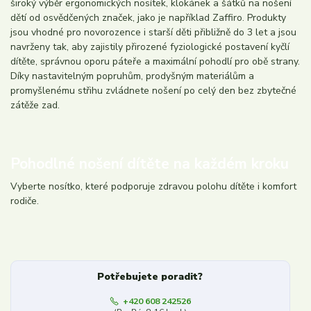
široký výběr ergonomických nosítek, klokánek a šátků na nošení
dětí od osvědčených značek, jako je například Zaffiro. Produkty
jsou vhodné pro novorozence i starší děti přibližně do 3 let a jsou
navrženy tak, aby zajistily přirozené fyziologické postavení kyčlí
dítěte, správnou oporu páteře a maximální pohodlí pro obě strany.
Díky nastavitelným popruhům, prodyšným materiálům a
promyšlenému střihu zvládnete nošení po celý den bez zbytečné
zátěže zad.
Pohodlné nošení dítěte na každém kroku
Vyberte nosítko, které podporuje zdravou polohu dítěte i komfort
rodiče.
Potřebujete poradit?
+420 608 242526