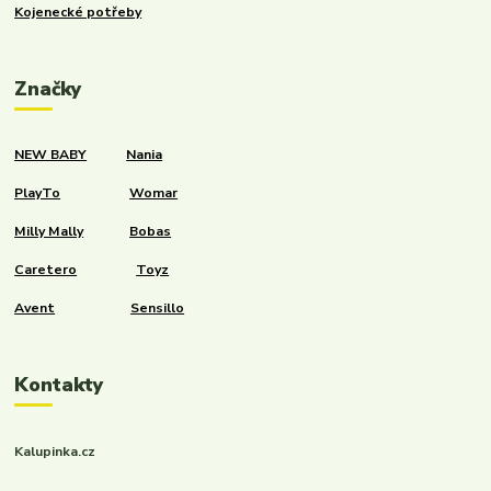
Kojenecké potřeby
Značky
NEW BABY
Nania
PlayTo
Womar
Milly Mally
Bobas
Caretero
Toyz
Avent
Sensillo
Kontakty
Kalupinka.cz