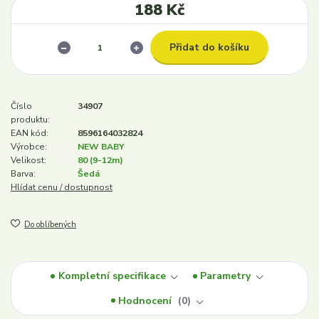
188 Kč
Přidat do košíku
Číslo
34907
produktu:
EAN kód:
8596164032824
Výrobce:
NEW BABY
Velikost:
80 (9-12m)
Barva:
Šedá
Hlídat cenu / dostupnost
Do oblíbených
Kompletní specifikace
Parametry
Hodnocení
0