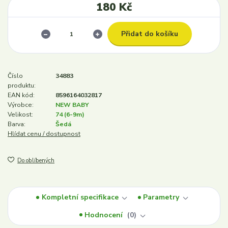
180 Kč
Přidat do košíku
Číslo
34883
produktu:
EAN kód:
8596164032817
Výrobce:
NEW BABY
Velikost:
74 (6-9m)
Barva:
Šedá
Hlídat cenu / dostupnost
Do oblíbených
Kompletní specifikace
Parametry
Hodnocení
0