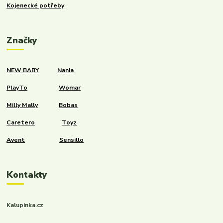
Kojenecké potřeby
Značky
NEW BABY
Nania
PlayTo
Womar
Milly Mally
Bobas
Caretero
Toyz
Avent
Sensillo
Kontakty
Kalupinka.cz