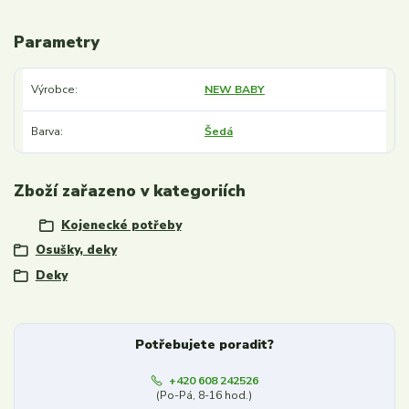
Parametry
Výrobce
NEW BABY
Barva
Šedá
Zboží zařazeno v kategoriích
Kojenecké potřeby
Osušky, deky
Deky
Potřebujete poradit?
+420 608 242526
(Po-Pá, 8-16 hod.)