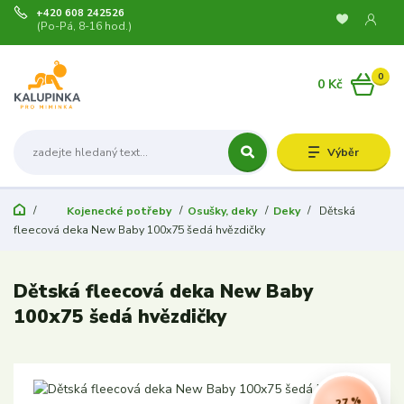
+420 608 242526
(Po-Pá, 8-16 hod.)
0
0 Kč
Výběr
Kojenecké potřeby
Osušky, deky
Deky
Dětská
fleecová deka New Baby 100x75 šedá hvězdičky
Dětská fleecová deka New Baby
100x75 šedá hvězdičky
- 27 %