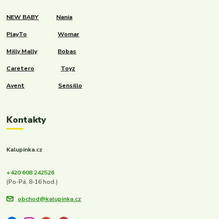
NEW BABY
Nania
PlayTo
Womar
Milly Mally
Bobas
Caretero
Toyz
Avent
Sensillo
Kontakty
Kalupinka.cz
+420 608 242526
(Po-Pá, 8-16 hod.)
obchod@kalupinka.cz